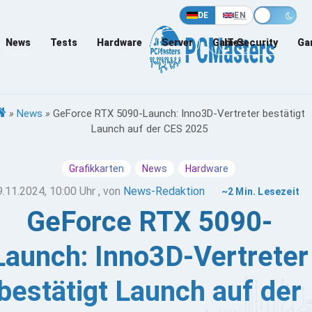
DE
EN
News
Tests
Hardware
Server
Games
IT-Security
Ga
»
News
»
GeForce RTX 5090-Launch: Inno3D-Vertreter bestätigt
Launch auf der CES 2025
Grafikkarten
News
Hardware
9.11.2024, 10:00 Uhr
, von
News-Redaktion
~2 Min. Lesezeit
GeForce RTX 5090-
Launch: Inno3D-Vertreter
bestätigt Launch auf der