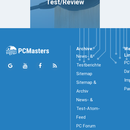
Test/Review
Archive:
We
Li
News- &
PC
Testberichte
Da
Sitemap
Im
Sitemap &
Pa
Archiv
News- &
Test-Atom-
Feed
PC Forum