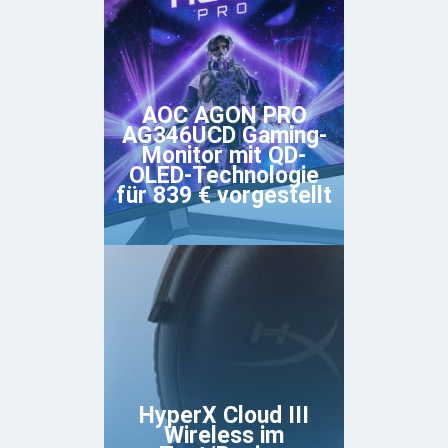
AOC AGON PRO
AG346UCD Gaming-
Monitor mit QD-
OLED-Technologie
für 839 € vorgestellt
HyperX Cloud III
Wireless im