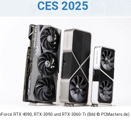
CES 2025
hrend eines 11-stündigen Livestreams, gab ein
rtreter von Inno3D Brasilien die bevorstehende
rkteinführung der NVIDIA GeForce RTX 5090 bekannt.
e Veranstaltung, an der verschiedene Gäste aus der
anche teilnahmen, nahm eine interessante Wendung, als
e Zuschauer sich nach der mit Spannung erwarteten
chsten GPU-Generation erkundigten.
Force RTX 4090, RTX-3090 und RTX-3060-Ti (Bild © PCMasters.de)