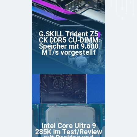
G.SKILL Trident Z5
CK DDR5 CU-DIMM
Speicher mit 9.600
MT/s vorgestellt
Intel Core Ultra 9
285K im Test/Review