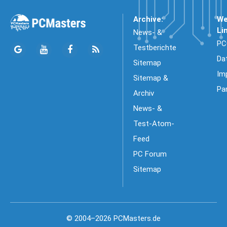
Archive:
We
Li
News- &
PC
Testberichte
Da
Sitemap
Im
Sitemap &
Pa
Archiv
News- &
Test-Atom-
Feed
PC Forum
Sitemap
© 2004–2026 PCMasters.de