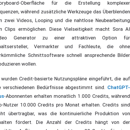
oryboard-Oberfläche für die Erstellung komplexer
quenzen, während zusätzliche Werkzeuge das Überblenden
n zwei Videos, Looping und die nahtlose Neubearbeitung
n Clips ermöglichen. Diese Vielseitigkeit macht Sora AI
deo Generator zu einer attraktiven Option für
haltsersteller, Vermarkter und Fachleute, die ohne
rkömmliche Schnittsoftware schnell ansprechende Bilder
oduzieren wollen.
 wurden Credit-basierte Nutzungspläne eingeführt, die auf
e verschiedenen Bedürfnisse abgestimmt sind.
ChatGPT-
us
-Abonnenten erhalten monatlich 1.000 Credits, während
o-Nutzer 10.000 Credits pro Monat erhalten. Credits sind
cht übertragbar, was die kontinuierliche Produktion von
halten fördert. Die Anzahl der Credits hängt von der