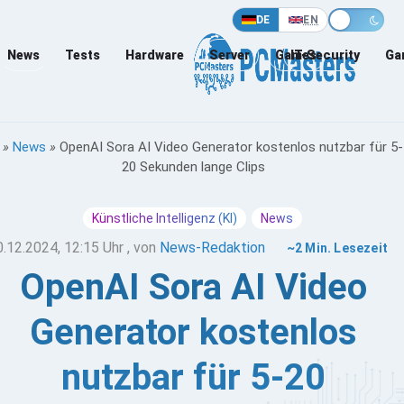
DE
EN
News
Tests
Hardware
Server
Games
IT-Security
Ga
»
News
»
OpenAI Sora AI Video Generator kostenlos nutzbar für 5-
20 Sekunden lange Clips
Künstliche Intelligenz (KI)
News
0.12.2024, 12:15 Uhr
, von
News-Redaktion
~2 Min. Lesezeit
OpenAI Sora AI Video
Generator kostenlos
nutzbar für 5-20