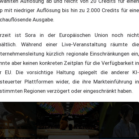
wählten Auflösung ab und reicht von 20 Credits für einen
ip mit niedriger Auflösung bis hin zu 2.000 Credits für eine
chauflösende Ausgabe.
rzeit ist Sora in der Europäischen Union noch nicht
hältlich. Während einer Live-Veranstaltung räumte die
ternehmensleitung kürzlich regionale Einschränkungen ein,
nnte aber keinen konkreten Zeitplan für die Verfügbarkeit in
r EU. Die vorsichtige Haltung spiegelt die anderer KI-
steuerter Plattformen wider, die ihre Markteinführung in
stimmten Regionen verzögert oder eingeschränkt haben.