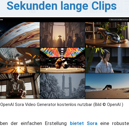
Sekunden lange Clips
enAI hat seinen revolutionären aber auch kontroversen
 Video Generator Sora heute offiziell vorgestellt. Die
ue Plattform zur Erstellung von Videos ist kostenlos
tzbar und liefert hochwertige Videoinhalten. Das
aggschiff, Sora Turbo, ermöglicht es den Nutzern, 5- bis
-sekündige Clips in verschiedenen Auflösungen und
itenverhältnissen zu erstellen. Es hat aber einen Haken:
utsche Nutzer müssen sich gedulden.
OpenAI Sora Video Generator kostenlos nutzbar (Bild © OpenAI )
ben der einfachen Erstellung
bietet Sora
eine robust