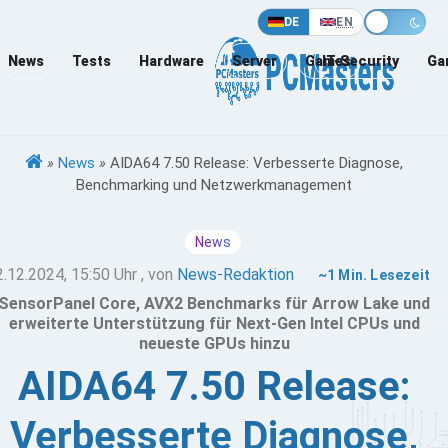
DE
EN
News
Tests
Hardware
Server
Games
IT-Security
Ga
»
News
»
AIDA64 7.50 Release: Verbesserte Diagnose,
Benchmarking und Netzwerkmanagement
News
2.12.2024, 15:50 Uhr
, von
News-Redaktion
~1 Min. Lesezeit
SensorPanel Core, AVX2 Benchmarks für Arrow Lake und
erweiterte Unterstützung für Next-Gen Intel CPUs und
neueste GPUs hinzu
AIDA64 7.50 Release:
Verbesserte Diagnose,