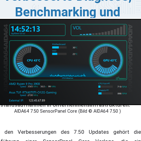
Benchmarking und
Netzwerkmanagement
nalWire hat die neueste Version 7.50 seiner AIDA64
ftware vorgestellt, die gezielte Lösungen für eine
elzahl von Nutzern bietet - von Heimanwendern bis hin
 IT-Experten und Netzwerkadministratoren. Zu den neu
röffentlichten Versionen gehören AIDA64 Extreme für
ersönliche Diagnosen und Benchmarking, AIDA64
gineer für IT-Techniker in Unternehmen, AIDA64
siness für rationalisiertes Netzwerkmanagement und
IDA64 Network Audit für umfassende
standsaufnahmen in Unternehmensinfrastrukturen.
AIDA64 7.50 SensorPanel Core (Bild © AIDA64 7.50 )
 den Verbesserungen des 7.50 Updates gehört die