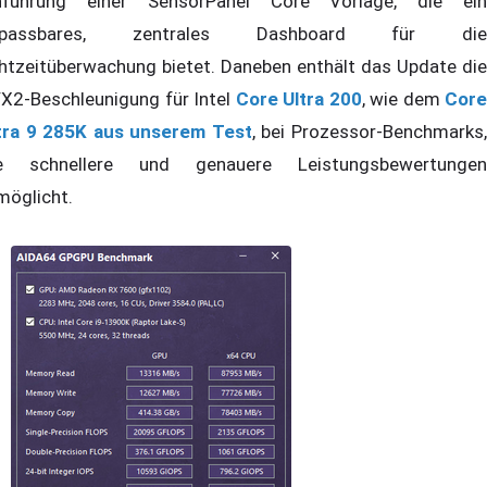
nführung einer SensorPanel Core Vorlage, die ein
npassbares, zentrales Dashboard für die
htzeitüberwachung bietet. Daneben enthält das Update die
X2-Beschleunigung für Intel
Core Ultra 200
, wie dem
Core
tra 9 285K aus unserem Test
, bei Prozessor-Benchmarks
e schnellere und genauere Leistungsbewertungen
möglicht.