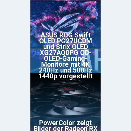
ASUS ROG Swift
OLED PG27UCDM
und Strix OLED
XG27AQDPG QD-
OLED-Gaming-
Monitore mit 4K
240Hz und 500Hz
1440p vorgestellt
PowerColor zeigt
Bilder der Radeon RX