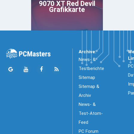
9070 XT Red Devil
Grafikkarte
Archive:
We
Li
News- &
PC
Testberichte
Da
Sitemap
Im
Sitemap &
Pa
Archiv
News- &
Test-Atom-
Feed
PC Forum