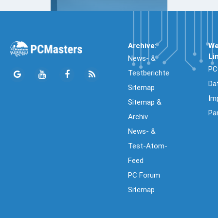
Archive:
We
Li
News- &
PC
Testberichte
Da
Sitemap
Im
Sitemap &
Pa
Archiv
News- &
Test-Atom-
Feed
PC Forum
Sitemap