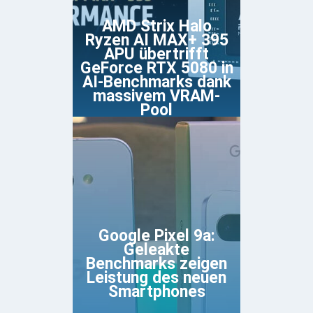
AMD Strix Halo
Ryzen AI MAX+ 395
APU übertrifft
GeForce RTX 5080 in
AI-Benchmarks dank
massivem VRAM-
Pool
Google Pixel 9a:
Geleakte
Benchmarks zeigen
Leistung des neuen
Smartphones