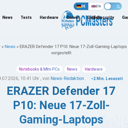
DE
EN
News
Tests
Hardware
Server
Games
IT-Security
Ga
»
News
»
ERAZER Defender 17 P10: Neue 17-Zoll-Gaming-Laptops
vorgestellt
Notebooks & MIni-PCs
News
Hardware
9.07.2026, 10:41 Uhr
, von
News-Redaktion
~2 Min. Lesezeit
ERAZER Defender 17
P10: Neue 17-Zoll-
Gaming-Laptops