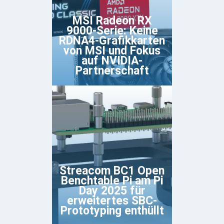
MSI Radeon RX
9000-Serie: Keine
RDNA4-Grafikkarten
von MSI und Fokus
auf NVIDIA-
Partnerschaft
Streacom BC1 Open
Benchtable Pi am Pi
Day 2025 für
erweitertes SBC-
Prototyping enthüllt