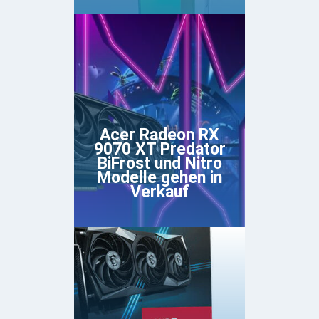
Acer Radeon RX
9070 XT Predator
BiFrost und Nitro
Modelle gehen in
Verkauf