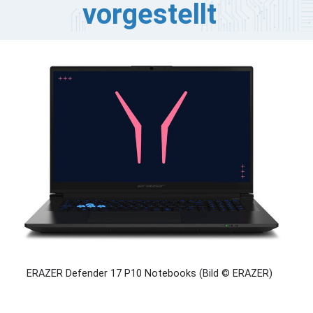
vorgestellt
AZER hat die neueste Generation seiner Defender
re-Gaming-Laptop-Serie vorgestellt. Diese neue
oduktreihe zeichnet sich durch einen 17-Zoll-
rmfaktor aus, der ein Gleichgewicht zwischen täglicher
oduktivität und hoher Rechenleistung schaffen soll.
ERAZER Defender 17 P10 Notebooks (Bild © ERAZER)