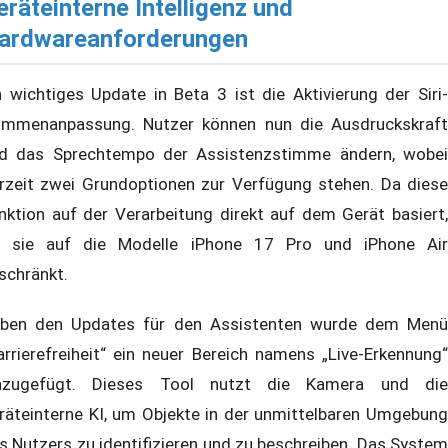
eräteinterne Intelligenz und
ardwareanforderungen
n wichtiges Update in Beta 3 ist die Aktivierung der Siri-
immenanpassung. Nutzer können nun die Ausdruckskraft
d das Sprechtempo der Assistenzstimme ändern, wobei
rzeit zwei Grundoptionen zur Verfügung stehen. Da diese
nktion auf der Verarbeitung direkt auf dem Gerät basiert,
t sie auf die Modelle iPhone 17 Pro und iPhone Air
schränkt.
ben den Updates für den Assistenten wurde dem Menü
arrierefreiheit“ ein neuer Bereich namens „Live-Erkennung“
nzugefügt. Dieses Tool nutzt die Kamera und die
räteinterne KI, um Objekte in der unmittelbaren Umgebung
s Nutzers zu identifizieren und zu beschreiben. Das System