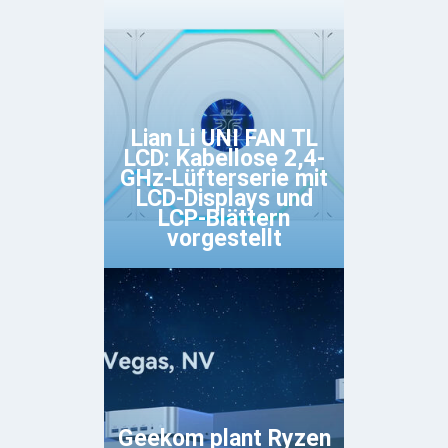
Lian Li UNI FAN TL
LCD: Kabellose 2,4-
GHz-Lüfterserie mit
LCD-Displays und
LCP-Blättern
vorgestellt
Geekom plant Ryzen