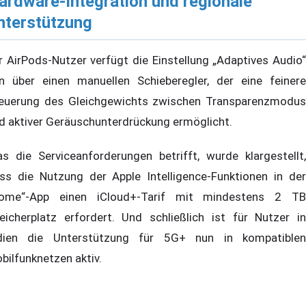
ardware-Integration und regionale
nterstützung
r AirPods-Nutzer verfügt die Einstellung „Adaptives Audio“
n über einen manuellen Schieberegler, der eine feinere
euerung des Gleichgewichts zwischen Transparenzmodus
d aktiver Geräuschunterdrückung ermöglicht.
s die Serviceanforderungen betrifft, wurde klargestellt,
ss die Nutzung der Apple Intelligence-Funktionen in der
ome“-App einen iCloud+-Tarif mit mindestens 2 TB
eicherplatz erfordert. Und schließlich ist für Nutzer in
dien die Unterstützung für 5G+ nun in kompatiblen
bilfunknetzen aktiv.