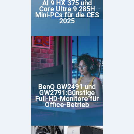
AI 9 HX 375 und
Core Ultra 9 285H
Mini-PCs für die CES
2025
BenQ GW2491 und
GW2791:Günstige
Full-HD-Monitore für
Office-Betrieb