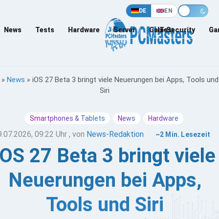
DE
EN
News
Tests
Hardware
Server
Games
IT-Security
Ga
»
News
»
iOS 27 Beta 3 bringt viele Neuerungen bei Apps, Tools und
Siri
Smartphones & Tablets
News
Hardware
9.07.2026, 09:22 Uhr
, von
News-Redaktion
~2 Min. Lesezeit
iOS 27 Beta 3 bringt viele
Neuerungen bei Apps,
Tools und Siri