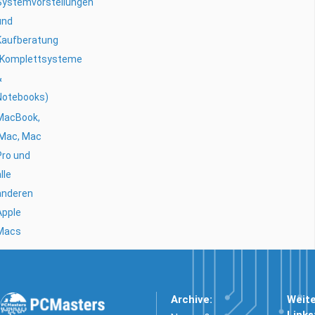
Systemvorstellungen
und
Kaufberatung
(Komplettsysteme
&
Notebooks)
MacBook,
iMac, Mac
Pro und
lle
anderen
Apple
Macs
Archive:
Weit