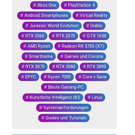
#
Xbox One
#
PlayStation 4
#
Android Smartphones
#
Virtual Reality
#
Jurassic World Evolution
#
Diablo
#
RTX 2060
#
RTX 2070
#
GTX 1650
#
AMD Ryzen
#
Radeon RX 5700 (XT)
#
Smarthome
#
Games und Corona
#
RTX 3070
#
RTX 3080
#
RTX 3090
#
EPYC
#
Ryzen 7000
#
Core-i-Serie
#
Beste Gaming-PC
#
Künstliche Intelligenz (KI)
#
Linux
#
Systemanforderungen
#
Guides und Tutorials