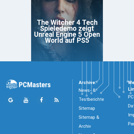
The Witcher 4 Tech
Spieledemo zeigt
Unreal Engine 5 Open
World auf PS5
Archive:
We
Li
News- &
PC
Testberichte
Da
Sitemap
Im
Sitemap &
Pa
Archiv