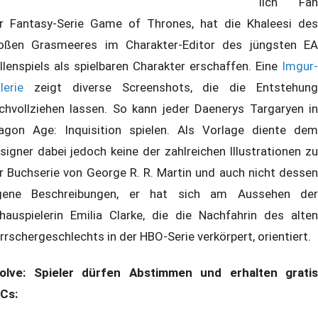
lich Fan
r Fantasy-Serie Game of Thrones, hat die Khaleesi des
oßen Grasmeeres im Charakter-Editor des jüngsten EA
llenspiels als spielbaren Charakter erschaffen. Eine
Imgur-
lerie
zeigt diverse Screenshots, die die Entstehung
chvollziehen lassen. So kann jeder Daenerys Targaryen in
agon Age: Inquisition spielen. Als Vorlage diente dem
signer dabei jedoch keine der zahlreichen Illustrationen zu
r Buchserie von George R. R. Martin und auch nicht dessen
gene Beschreibungen, er hat sich am Aussehen der
hauspielerin Emilia Clarke, die die Nachfahrin des alten
rrschergeschlechts in der HBO-Serie verkörpert, orientiert.
olve: Spieler dürfen Abstimmen und erhalten gratis
Cs: