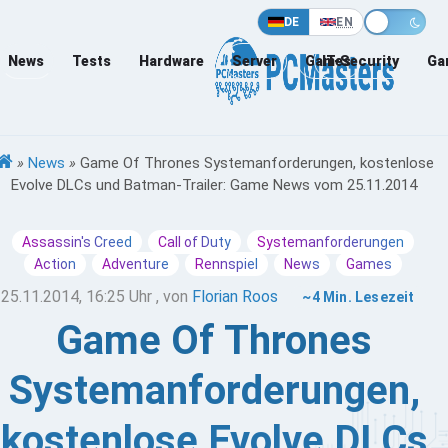
DE
EN
News
Tests
Hardware
Server
Games
IT-Security
Ga
»
News
»
Game Of Thrones Systemanforderungen, kostenlose
Evolve DLCs und Batman-Trailer: Game News vom 25.11.2014
Assassin's Creed
Call of Duty
Systemanforderungen
Action
Adventure
Rennspiel
News
Games
25.11.2014, 16:25 Uhr
, von
Florian Roos
~4 Min. Lesezeit
Game Of Thrones
Systemanforderungen,
kostenlose Evolve DLCs