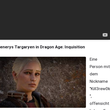
enerys Targaryen in Dragon Age: Inquisition
Eine
Person mit
dem
Nickname
"Kill3rew0k
",
offensicht