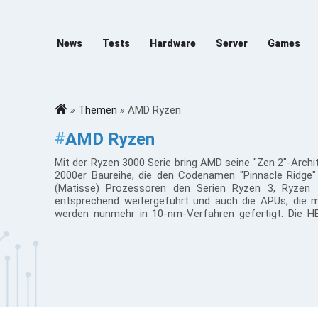
News
Tests
Hardware
Server
Games
»
Themen
»
AMD Ryzen
#
AMD Ryzen
Mit der Ryzen 3000 Serie bring AMD seine "Zen 2"-Arch
2000er Baureihe, die den Codenamen "Pinnacle Ridge"
(Matisse) Prozessoren den Serien Ryzen 3, Ryzen 
entsprechend weitergeführt und auch die APUs, die mi
werden nunmehr in 10-nm-Verfahren gefertigt. Die HE
ebenfalls aktualisiert werden. Desktopmodelle
Abwärtskompatibilität zu Mainboards mit den Chipsätz
neuer Chipsatz kommt neben dem X570 auch der B450 h
Die folgenden Ryzen Modelle werden im Juni 2019 erwar
Entry-level
Ryzen 3 3300X