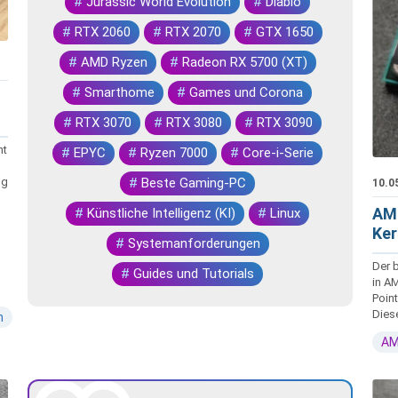
#
Jurassic World Evolution
#
Diablo
#
RTX 2060
#
RTX 2070
#
GTX 1650
#
AMD Ryzen
#
Radeon RX 5700 (XT)
#
Smarthome
#
Games und Corona
#
RTX 3070
#
RTX 3080
#
RTX 3090
nt
#
EPYC
#
Ryzen 7000
#
Core-i-Serie
ng
#
Beste Gaming-PC
10.0
AMD
#
Künstliche Intelligenz (KI)
#
Linux
Ker
#
Systemanforderungen
Der 
#
Guides und Tutorials
in A
Poin
Diese
n
AM