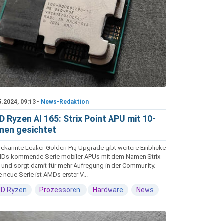
5.2024, 09:13 •
News-Redaktion
 Ryzen AI 165: Strix Point APU mit 10-
nen gesichtet
bekannte Leaker Golden Pig Upgrade gibt weitere Einblicke
MDs kommende Serie mobiler APUs mit dem Namen Strix
t und sorgt damit für mehr Aufregung in der Community.
 neue Serie ist AMDs erster V...
D Ryzen
Prozessoren
Hardware
News