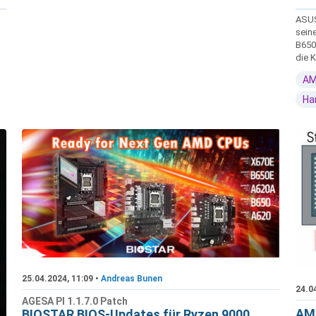
ASUS
sein
B650
die K
AM
Ha
25.04.2024, 11:09 •
Andreas Bunen
24.0
AGESA PI 1.1.7.0 Patch
AMD
BIOSTAR BIOS-Updates für Ryzen 9000