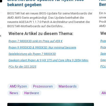
Ben
bekannt gegeben
Ein 
BIOSTAR hat ein neues BIOS-Update für seine Mainboards der
unve
AMD AM5-Serie angekündigt. Das Update beinhaltet die
Prod
neueste AGESA PI 1.1.7.0 Patch A-Architektur und bereitet die
AMDs
BIOSTAR-Motherboards auf die Einführu...
We
Weitere Artikel zu diesem Thema:
x
Ryze
Ryzen 7 9800X3D sink im Preis auf 459 €
Ryz
Ryzen 9 9950X3D & 9900X3D: Nur minimal bessere
Spie
Spieleleistung als Ryzen 7 9800X3D
Geek
Geekom plant Ryzen AI 9 HX 375 und Core Ultra 9 285H Mini-
PCs 
PCs für die CES 2025
AMD Ryzen
Prozessoren
Mainboards
News
Hardware
AM