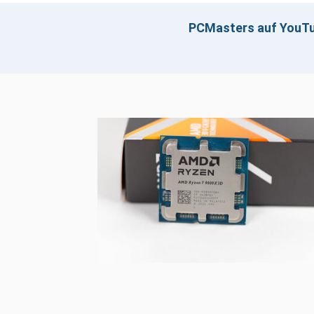
Mainstream
Ryzen 5 3500X
PCMasters auf YouT
Klicken z
Ryzen 5 3600E
Ryzen 5 3600
Ryzen 5 3600X
Performance
Ryzen 7 3700E
Ryzen 7 3700
Ryzen 7 PRO 3700X
Ryzen 7 3700X
Ryzen 7 3800X
Ryzen 7 3900X
High-end desktop (HEDT)
Ryzen Threadripper 3920X
Ryzen Threadripper 3950X
Ryzen Threadripper 3970WX
Ryzen Threadripper 3990WX