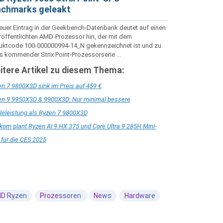
chmarks geleakt
neuer Eintrag in der Geekbench-Datenbank deutet auf einen
röffentlichten AMD-Prozessor hin, der mit dem
uktcode 100-000000994-14_N gekennzeichnet ist und zu
 kommender Strix Point-Prozessorserie ...
itere Artikel zu diesem Thema:
n 7 9800X3D sink im Preis auf 459 €
en 9 9950X3D & 9900X3D: Nur minimal bessere
leleistung als Ryzen 7 9800X3D
om plant Ryzen AI 9 HX 375 und Core Ultra 9 285H Mini-
für die CES 2025
D Ryzen
Prozessoren
News
Hardware