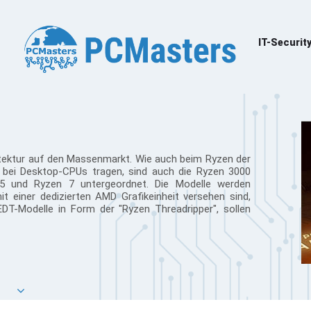
IT-Securit
itektur auf den Massenmarkt. Wie auch beim Ryzen der
 bei Desktop-CPUs tragen, sind auch die Ryzen 3000
5 und Ryzen 7 untergeordnet. Die Modelle werden
t einer dedizierten AMD Grafikeinheit versehen sind,
DT-Modelle in Form der "Ryzen Threadripper", sollen
 nutzen weiterhin den Sockel AM4 und auch die
en B350, X370, B450 und X470 wird gewährleistet. Als
inzu.
tet: