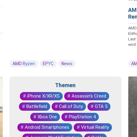
AMD
Ren
AMD 
Enth
t
Laut
wird 
AMD Ryzen
EPYC
News
AM
Themen
#
iPhone X/XR/XS
#
Assassin's Creed
#
Battlefield
#
Call of Duty
#
GTA 5
#
Xbox One
#
PlayStation 4
#
Android Smartphones
#
Virtual Reality