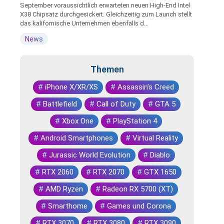
September voraussichtlich erwarteten neuen High-End Intel
X38 Chipsatz durchgesickert. Gleichzeitig zum Launch stellt
das kalifornische Unternehmen ebenfalls d...
News
Themen
#
iPhone X/XR/XS
#
Assassin's Creed
#
Battlefield
#
Call of Duty
#
GTA 5
#
Xbox One
#
PlayStation 4
#
Android Smartphones
#
Virtual Reality
#
Jurassic World Evolution
#
Diablo
#
RTX 2060
#
RTX 2070
#
GTX 1650
#
AMD Ryzen
#
Radeon RX 5700 (XT)
#
Smarthome
#
Games und Corona
#
RTX 3070
#
RTX 3080
#
RTX 3090