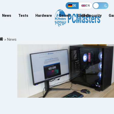
DE
EN
News
Tests
Hardware
Server
Games
IT-Security
Ga
»
News