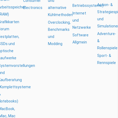
Consumer
und
Action- &
Betriebssysteme)
Arbeitsspeicher
Electronics
alternative
Strategiesp
Internet
(RAM)
Kühlmethoden
und
und
Grafikkarten
Overclocking,
Simulatione
Netzwerke
Forum
Benchmarks
Adventure-
Software
Festplatten,
und
&
Allgmein
SSDs und
Modding
Rollenspiele
optische
Sport- &
Laufwerke
Rennspiele
Systemvorstellungen
und
Kaufberatung
(Komplettsysteme
&
Notebooks)
MacBook,
iMac, Mac