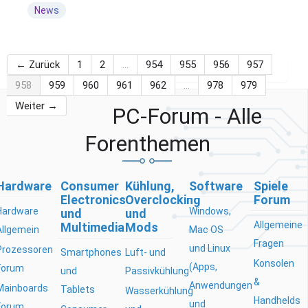
News
← Zurück
1
2
…
954
955
956
957
958
959
960
961
962
…
978
979
Weiter →
PC-Forum - Alle
Forenthemen
Hardware
Consumer
Kühlung,
Software
Spiele
Electronics
Overclocking
Forum
Hardware
Windows,
und
und
Allgemeine
Multimedia
Mods
Allgemein
Mac OS
Fragen
und Linux
Prozessoren
Smartphones
Luft- und
Konsolen
(Apps,
Forum
und
Passivkühlung
&
Anwendungen
Mainboards
Tablets
Wasserkühlung
Handhelds
und
Forum