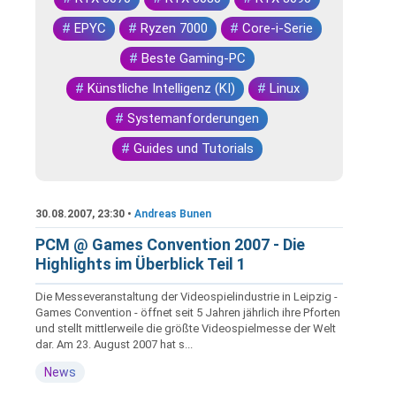
#
EPYC
#
Ryzen 7000
#
Core-i-Serie
#
Beste Gaming-PC
#
Künstliche Intelligenz (KI)
#
Linux
#
Systemanforderungen
#
Guides und Tutorials
30.08.2007, 23:30 •
Andreas Bunen
PCM @ Games Convention 2007 - Die
Highlights im Überblick Teil 1
Die Messeveranstaltung der Videospielindustrie in Leipzig -
Games Convention - öffnet seit 5 Jahren jährlich ihre Pforten
und stellt mittlerweile die größte Videospielmesse der Welt
dar. Am 23. August 2007 hat s...
News