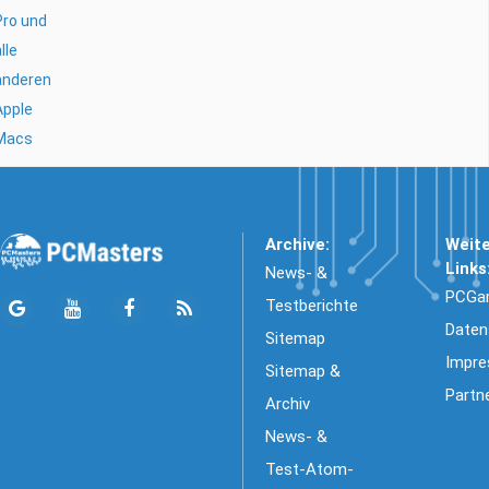
Pro und
lle
anderen
Apple
Macs
Archive:
Weit
Links
News- &
PCGa
Testberichte
Daten
Sitemap
Impr
Sitemap &
Partn
Archiv
News- &
Test-Atom-