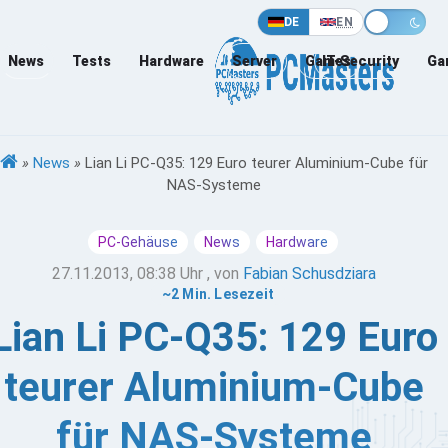
DE
EN
News
Tests
Hardware
Server
Games
IT-Security
Ga
»
News
»
Lian Li PC-Q35: 129 Euro teurer Aluminium-Cube für
NAS-Systeme
PC-Gehäuse
News
Hardware
27.11.2013, 08:38 Uhr
, von
Fabian Schusdziara
~2 Min. Lesezeit
Lian Li PC-Q35: 129 Euro
teurer Aluminium-Cube
für NAS-Systeme