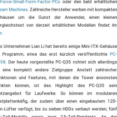
Force-Small-Form-Factor-PCs
oder den bald erhältlichen
eam Machines
. Zahlreiche Hersteller werben mit kompakten
häusen um die Gunst der Anwender, einen kleinen
rgleichstest von derzeit erhältlichen Modellen findet ihr
er
.
s Unternehmen Lian Li hat bereits einige Mini-ITX-Gehäuse
 Programm, etwa das erst kürzlich veröffentlichte
PC-
358
. Der heute vorgestellte PC-Q35 richtet sich allerdings
 eine komplett andere Zielgruppe. Anstatt zahlreicher
nktionen und Features, mit denen die Tower ansonsten
nkten können, ist das Highlight des PC-Q35 sein
atzangebot für Laufwerke. So können im modularen
stplattenkäfig, der zudem über einen eingebautem 120-
-Lüfter verfügt, bis zu sieben HDDs verbaut werden; fünf
5-Zoll-Modelle sowie zwei 2,5-Zoll-Pendants. An der