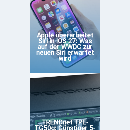
Apple überarbeitet
Siri in iOS 27: Was
auf der WWDC zur
neuen Siri erwartet
wird
TRENDnet TPE-
TG50g: Günstiger 5-