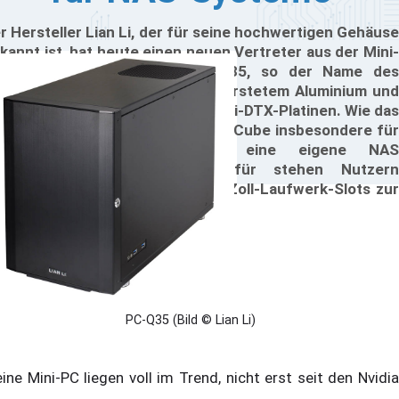
r Hersteller Lian Li, der für seine hochwertigen Gehäuse
kannt ist, hat heute einen neuen Vertreter aus der Mini-
X-Zunft vorgestellt. Der PC-Q35, so der Name des
bes, besteht komplett aus gebürstetem Aluminium und
sst sowohl Mini-ITX- als auch Mini-DTX-Platinen. Wie das
ternehmen mitteilt, soll sich der Cube insbesondere für
nwender eignen, die sich eine eigene NAS
usammenbauen möchten. Hierfür stehen Nutzern
sgesamt fünf 3,5- und zwei 2,5-Zoll-Laufwerk-Slots zur
rfügung.
PC-Q35 (Bild © Lian Li)
eine Mini-PC liegen voll im Trend, nicht erst seit den Nvidia