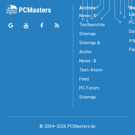
Archive:
We
Li
News- &
PC
Testberichte
Da
Sitemap
Im
Sitemap &
Pa
Archiv
News- &
Test-Atom-
Feed
PC Forum
Sitemap
© 2004–2026 PCMasters.de