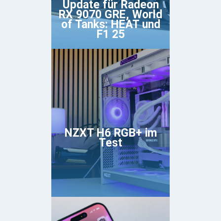
Update für Radeon
RX 9070 GRE, World
of Tanks: HEAT und
F1 25
NZXT H6 RGB+ im
Test