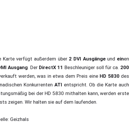
e Karte verfügt außerdem über
2 DVI Ausgänge
und
ein
e
MI Ausgang
. Der
DirectX 11
Beschleuniger soll für ca.
200
erkauft werden, was in etwa dem Preis eine
HD 5830
de
nadischen Konkurrenten
ATI
entspricht. Ob die Karte auc
itungsmäßig bei der HD 5830 mithalten kann, werden erste
sts zeigen. Wir halten sie auf dem laufenden.
elle: Geizhals