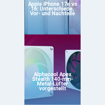
Apple iPhone 17e vs
16: Unterschiede,
Vor- und Nachteile
Alphacool Apex
Stealth 140-mm-
Metal-Lüfter
vorgestellt