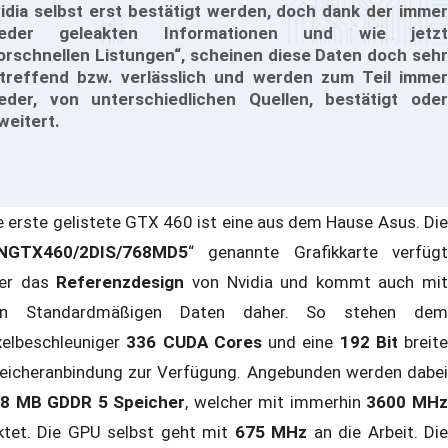
idia selbst erst bestätigt werden, doch dank der immer
ieder geleakten Informationen und wie jetzt
orschnellen Listungen“, scheinen diese Daten doch sehr
treffend bzw. verlässlich und werden zum Teil immer
eder, von unterschiedlichen Quellen, bestätigt oder
weitert.
e erste gelistete GTX 460 ist eine aus dem Hause Asus. Die
NGTX460/2DIS/768MD5
“ genannte Grafikkarte verfügt
er das
Referenzdesign
von Nvidia und kommt auch mit
en Standardmäßigen Daten daher. So stehen dem
xelbeschleuniger
336 CUDA Cores
und eine
192 Bit
breite
eicheranbindung zur Verfügung. Angebunden werden dabei
8 MB GDDR 5 Speicher
, welcher mit immerhin
3600 MH
ktet. Die GPU selbst geht mit
675 MHz
an die Arbeit. Di