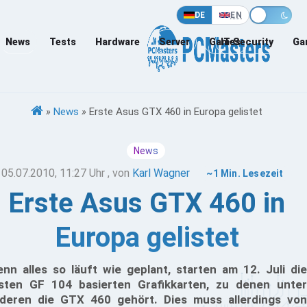
DE
EN
News
Tests
Hardware
Server
Games
IT-Security
Ga
»
News
»
Erste Asus GTX 460 in Europa gelistet
News
05.07.2010, 11:27 Uhr
, von
Karl Wagner
~1 Min. Lesezeit
Erste Asus GTX 460 in
Europa gelistet
nn alles so läuft wie geplant, starten am 12. Juli die
sten GF 104 basierten Grafikkarten, zu denen unter
deren die GTX 460 gehört. Dies muss allerdings von