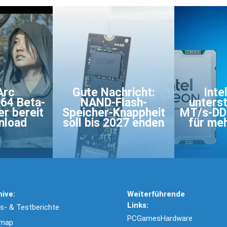
Arc
Gute Nachricht:
Inte
864 Beta-
NAND-Flash-
unterst
er bereit
Speicher-Knappheit
MT/s-DD
nload
soll bis 2027 enden
für meh
hive:
Weiterführende
Links:
- & Testberichte
PCGamesHardware
emap