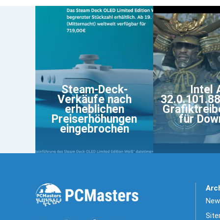
Steam-Deck-
Intel 
Verkäufe nach
32.0.101.8
erheblichen
Grafiktreib
Preiserhöhungen
für Dow
eingebrochen
Arc
News
Sit