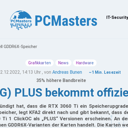
IT-Securit
ell GDDR6X-Speicher
Grafikkarten
News
Hardware
2.12.2022, 14:13 Uhr
, von
Andreas Bunen
~1 Min. Lesezeit
35% höhere Bandbreite
G) PLUS bekommt offizi
ündigt hat, dass die RTX 3060 Ti ein Speicherupgra
eicher, legt KFA2 direkt nach und gibt bekannt, dass 
Ti 1 ClickOC als „PLUS“ Versionen erscheinen. An de
uen GDDR6X-Varianten der Karten handelt. Die Karten we