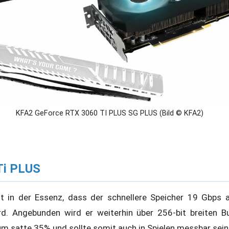
KFA2 GeForce RTX 3060 TI PLUS SG PLUS (Bild © KFA2)
Ti PLUS
t in der Essenz, dass der schnellere Speicher 19 Gbps 
rd. Angebunden wird er weiterhin über 256-bit breiten B
um satte 35% und sollte somit auch in Spielen messbar sein