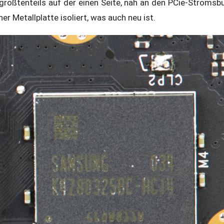
ößtenteils auf der einen Seite, nah an den PCie-Stromsbu
er Metallplatte isoliert, was auch neu ist.