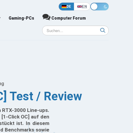
DE
EN
y
Gaming-PCs
Computer Forum
ng
] Test / Review
en RTX-3000 Line-ups.
[1-Click OC] auf den
ückt ist. In diesem
und Benchmarks sowie