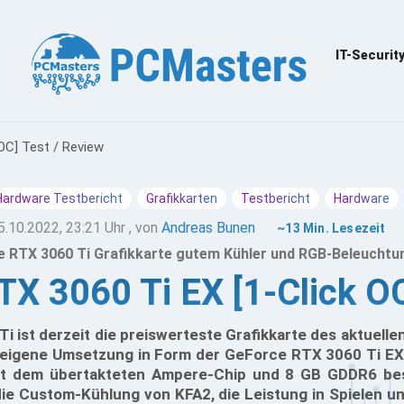
IT-Securit
OC] Test / Review
Hardware Testbericht
Grafikkarten
Testbericht
Hardware
5.10.2022, 23:21 Uhr
, von
Andreas Bunen
~13 Min. Lesezeit
e RTX 3060 Ti Grafikkarte gutem Kühler und RGB-Beleuchtu
X 3060 Ti EX [1-Click OC
i ist derzeit die preiswerteste Grafikkarte des aktuell
 eigene Umsetzung in Form der GeForce RTX 3060 Ti EX 
it dem übertakteten Ampere-Chip und 8 GB GDDR6 best
die Custom-Kühlung von KFA2, die Leistung in Spielen 