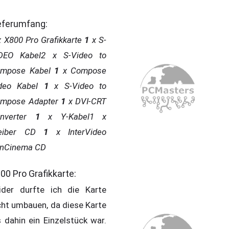
eferumfang:
x X800 Pro Grafikkarte
1
x S-
DEO Kabel2 x S-Video to
mpose Kabel
1
x Compose
deo Kabel
1
x S-Video to
mpose Adapter
1
x DVI-CRT
nverter
1
x Y-Kabel1 x
eiber CD
1
x InterVideo
nCinema CD
00 Pro Grafikkarte:
ider durfte ich die Karte
cht umbauen, da diese Karte
s dahin ein Einzelstück war.