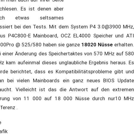
chlesen. Es ist denen aber
uch etwas seltsames
ssiert bei den Tests. Mit dem System P4 3.0@3900 MHz,
us P4C800-E Mainboard, OCZ EL4000 Speicher und ATI
00Pro @ 525/580 haben sie ganze
18020 Nüsse
erhalten.
i einer Änderung des Speichertaktes von 570 MHz auf 580
z kam aufeinmal dieses unglaubliche Ergebnis heraus. Es
rde berichtet, dass es Kompatibilitätsprobleme gibt und
n bei vielen Mainboards ein ganz neues BIOS Update
aucht. Vielleicht ist das die Antwort auf den extremen
rung von 11 000 auf 18 000 Nüsse durch nur10 MHz
fferenz .
e
afik