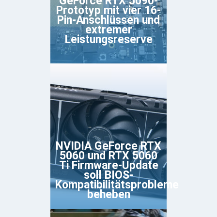
GeForce RTX 5090-
Prototyp mit vier 16-
Pin-Anschlüssen und
extremer
Leistungsreserve
NVIDIA GeForce RTX
5060 und RTX 5060
Ti Firmware-Update
soll BIOS-
Kompatibilitätsprobleme
beheben