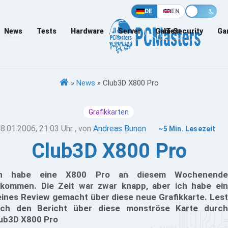
DE
EN
News
Tests
Hardware
Server
Games
IT-Security
Ga
»
News
»
Club3D X800 Pro
Grafikkarten
8.01.2006, 21:03 Uhr
, von
Andreas Bunen
~5 Min. Lesezeit
Club3D X800 Pro
ch habe eine X800 Pro an diesem Wochenende
kommen. Die Zeit war zwar knapp, aber ich habe ein
eines Review gemacht über diese neue Grafikkarte. Lest
ch den Bericht über diese monströse Karte durch
ub3D X800 Pro