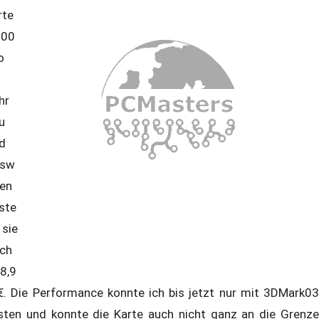
rte
800
o
hr
u
d
esw
en
ste
sie
ch
8,9
€. Die Performance konnte ich bis jetzt nur mit 3DMark03
sten und konnte die Karte auch nicht ganz an die Grenze