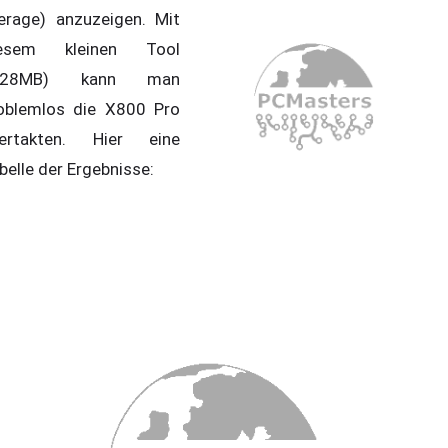
erage) anzuzeigen. Mit
iesem kleinen Tool
1,28MB) kann man
oblemlos die X800 Pro
ertakten. Hier eine
belle der Ergebnisse: