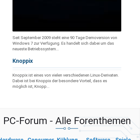
Seit September 2009 steht eine 90 Tage Demoversion von
Windows 7 zur Verfügung. Es handelt sich dabei um das
neueste Betriebssystem...
Knoppix
Knoppix ist eines von vielen verschiedenen Linux-Derivaten.
Dabei ist bei Knoppix der besondere Vorteil, dass es
möglich ist, Knopp...
PC-Forum - Alle Forenthemen
Hardware
Consumer
Kühlung,
Software
Spiele