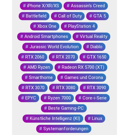
#
iPhone X/XR/XS
#
Assassin's Creed
#
Battlefield
#
Call of Duty
#
GTA 5
#
Xbox One
#
PlayStation 4
#
Android Smartphones
#
Virtual Reality
#
Jurassic World Evolution
#
Diablo
#
RTX 2060
#
RTX 2070
#
GTX 1650
#
AMD Ryzen
#
Radeon RX 5700 (XT)
#
Smarthome
#
Games und Corona
#
RTX 3070
#
RTX 3080
#
RTX 3090
#
EPYC
#
Ryzen 7000
#
Core-i-Serie
#
Beste Gaming-PC
#
Künstliche Intelligenz (KI)
#
Linux
#
Systemanforderungen