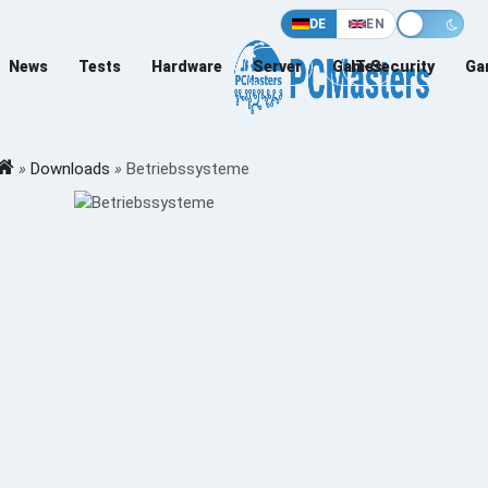
DE
EN
News
Tests
Hardware
Server
Games
IT-Security
Ga
»
Downloads
»
Betriebssysteme