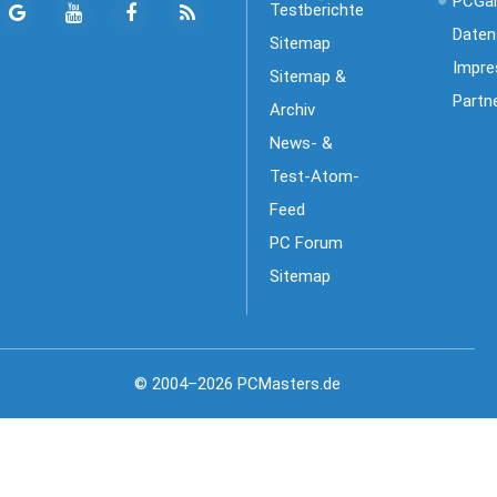
PCGa
Testberichte
Daten
Sitemap
Impr
Sitemap &
Partn
Archiv
News- &
Test-Atom-
Feed
PC Forum
Sitemap
© 2004–2026 PCMasters.de