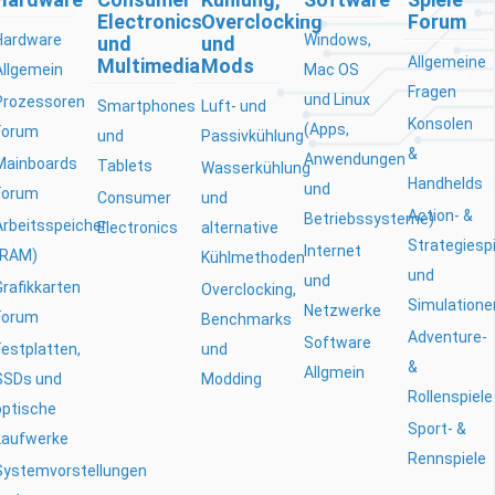
Electronics
Overclocking
Forum
Hardware
Windows,
und
und
Allgemeine
Multimedia
Mods
Allgemein
Mac OS
Fragen
und Linux
Prozessoren
Smartphones
Luft- und
Konsolen
(Apps,
Forum
und
Passivkühlung
&
Anwendungen
Mainboards
Tablets
Wasserkühlung
Handhelds
und
Forum
Consumer
und
Action- &
Betriebssysteme)
Arbeitsspeicher
Electronics
alternative
Strategiesp
Internet
(RAM)
Kühlmethoden
und
und
Grafikkarten
Overclocking,
Simulatione
Netzwerke
Forum
Benchmarks
Adventure-
Software
Festplatten,
und
&
Allgmein
SSDs und
Modding
Rollenspiele
optische
Sport- &
Laufwerke
Rennspiele
Systemvorstellungen