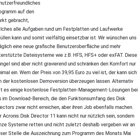
nutzerfreundliches
ogramm auf den
rkt gebracht,
lches alle Aufgaben rund um Festplatten und Laufwerke
füllen kann und somit vielfältig einsetzbar ist. Wir wünschen uns
diglich eine neue grafische Benutzeroberfläche und mehr
terstützte Dateisysteme wie z.B. HFS, HFS+ oder exFAT. Diese
ngel sind aber nicht gravierend und schränken den Komfort nur
nimal ein. Wem der Preis von 39,95 Euro zu viel ist, der kann sich
n der kostenlosen Demoversion überzeugen lassen. Alternativ
bt es einige kostenlose Festplatten-Management-Lösungen bei
s im Download-Bereich, die den Funktionsumfang des Disk
rectors zwar nicht erreichen, aber ihren Job ebenfalls machen.
r Acronis Disk Director 11 kann nicht nur nützlich sein, sondern
nze Systeme retten und nicht zuletzt deshalb vergeben wir an
eser Stelle die Auszeichnung zum Programm des Monats Mai