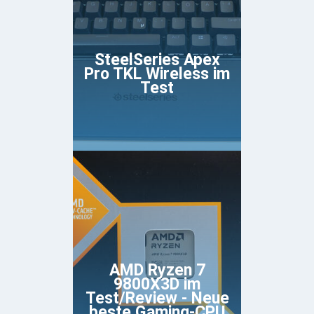
SteelSeries Apex
Pro TKL Wireless im
Test
AMD Ryzen 7
9800X3D im
Test/Review - Neue
beste Gaming-CPU