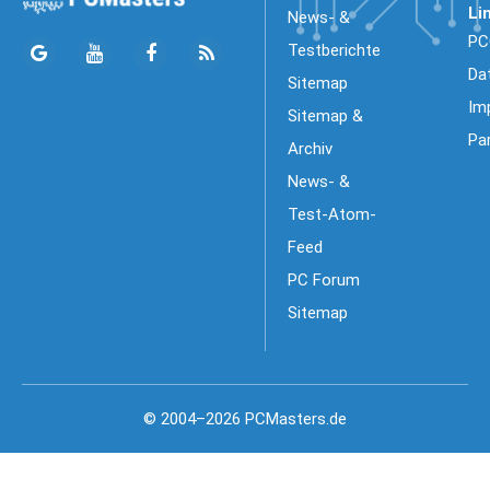
Li
News- &
PC
Testberichte
Da
Sitemap
Im
Sitemap &
Pa
Archiv
News- &
Test-Atom-
Feed
PC Forum
Sitemap
© 2004–2026 PCMasters.de