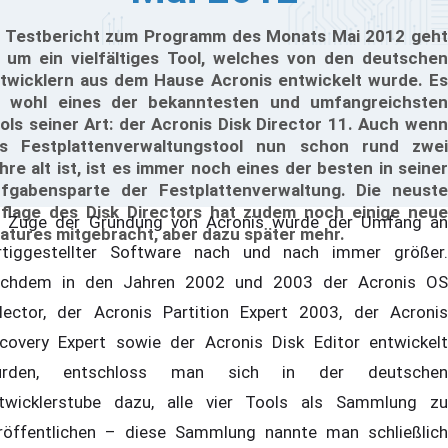
 Testbericht zum Programm des Monats Mai 2012 geht
 um ein vielfältiges Tool, welches von den deutschen
twicklern aus dem Hause Acronis entwickelt wurde. Es
t wohl eines der bekanntesten und umfangreichsten
ols seiner Art: der Acronis Disk Director 11. Auch wenn
s Festplattenverwaltungstool nun schon rund zwei
hre alt ist, ist es immer noch eines der besten in seiner
fgabensparte der Festplattenverwaltung. Die neuste
flage des Disk Directors hat zudem noch einige neue
 Zuge der Gründung von Acronis wurde der Umfang an
atures mitgebracht, aber dazu später mehr.
rtiggestellter Software nach und nach immer größer.
chdem in den Jahren 2002 und 2003 der Acronis OS
lector, der Acronis Partition Expert 2003, der Acronis
covery Expert sowie der Acronis Disk Editor entwickelt
urden, entschloss man sich in der deutschen
twicklerstube dazu, alle vier Tools als Sammlung zu
röffentlichen – diese Sammlung nannte man schließlich