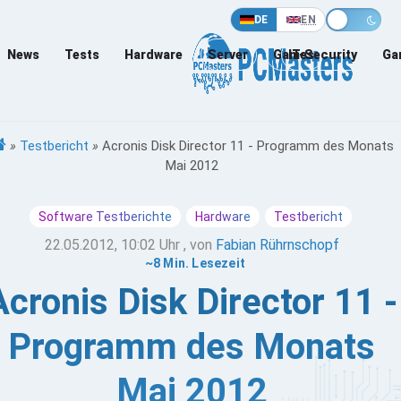
DE
EN
News
Tests
Hardware
Server
Games
IT-Security
Ga
»
Testbericht
»
Acronis Disk Director 11 - Programm des Monats
Mai 2012
Software Testberichte
Hardware
Testbericht
22.05.2012, 10:02 Uhr
, von
Fabian Rührnschopf
~8 Min. Lesezeit
Acronis Disk Director 11 -
Programm des Monats
Mai 2012