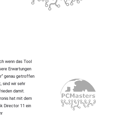
ch wenn das Tool
sere Erwartungen
ur“ genau getroffen
, sind wir sehr
frieden damit.
ronis hat mit dem
sk Director 11 ein
hr