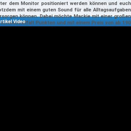
ter dem Monitor positioniert werden können und euch
otzdem mit einem guten Sound für alle Alltagsaufgaben
rsorgen können. Dabei möchte Mackie mit einer großen
rtikel Video
schlussvielfalt Punkten und mit einem Preis von ab 190
bringt Mackie diese Centerbox auf den Markt und
attet diese mit der MBR-Technologie aus. Ob Mackie mit
r Cr2-X Bar Pro der große Wurf gelungen ist, sagt euch
ser Test.