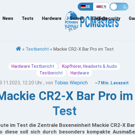
DE
EN
News
Tests
Hardware
Server
Games
IT-Security
Ga
»
Testbericht
»
Mackie CR2-X Bar Pro im Test
Hardware Testbericht
Kopfhörer, Headsets & Audio
Testbericht
Hardware
9.11.2023, 12:20 Uhr
, von
Tobias Wieprich
~7 Min. Lesezeit
Mackie CR2-X Bar Pro im
Test
ute im Test die Zentrale Boxeneinheit Mackie CR2-X Bar
o diese soll sich durch besonders kompakte Ausmaße