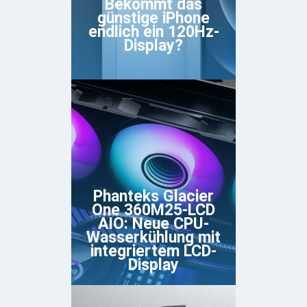
Bekommt das
günstige iPhone
endlich ein 120Hz-
Display?
Phanteks Glacier
One 360M25-LCD
AIO: Neue CPU-
Wasserkühlung mit
integriertem LCD-
Display