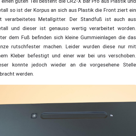
 einen guten Teil besteht die CR2-X Bar Pro aus Plastik und
tall so ist der Korpus an sich aus Plastik die Front ziert ein
t verarbeitetes Metallgitter. Der Standfuß ist auch aus
tall und dieser ist genauso wertig verarbeitet worden.
ter dem Fuß befinden sich kleine Gummieinlagen die das
nze rutschfester machen. Leider wurden diese nur mit
nem Kleber befestigt und einer war bei uns verschoben.
eser konnte jedoch wieder an die vorgesehene Stelle
bracht werden.