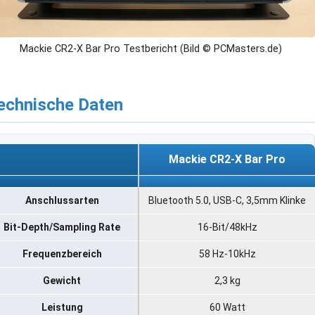
Mackie CR2-X Bar Pro Testbericht (Bild © PCMasters.de)
echnische Daten
Mackie CR2-X Bar Pro
Mackie CR2-X Bar Pro
Anschlussarten
Bluetooth 5.0, USB-C, 3,5mm Klinke
Bit-Depth/Sampling Rate
16-Bit/48kHz
Frequenzbereich
58 Hz-10kHz
Gewicht
2,3 kg
Leistung
60 Watt