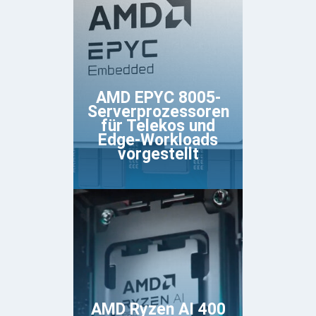
AMD EPYC 8005-
Serverprozessoren
für Telekos und
Edge-Workloads
vorgestellt
AMD Ryzen AI 400