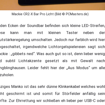
Mackie CR2-X Bar Pro Licht (Bild © PCMasters.de)
 den Ecken der Soundbar befinden sich kleine LED-Streifen,
iese kann man mit kleinen Taster neben der
utstärkeregelung umschalten. Jedoch nur farblich wird hier
geschaltet, irgendwelche Lichtorgelspielereien sagt sich
ckie : „gibbets ned“. Was auch gut so ist, denn lieber wenig
d subtil Lichtakzente gesetzt als mit Gewalt nach
ingblinghausen. Leider fehlt hier der „Aus Modus“ um alle
zuholen.
nziges Manko ist das sehr dünne Klinkenkabel welches wohl
cht geschirmt ist und somit für Störfelder anfällig sein
rfte. Zur Ehrrettung wir schließen eh lieber per USB-C oder