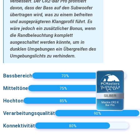
verbessert. Der CR2-Bar Pro profitiert
davon, dass der Bass auf den Subwoofer
übertragen wird, was zu einem befreiten
und ausgeprägteren Klangprofil führt. Es
wäre jedoch ein zusätzlicher Bonus, wenn
die Randbeleuchtung komplett
ausgeschaltet werden könnte, um in
dunklen Umgebungen ein Übergreifen des
Umgebungslichts zu verhindern.
Bassbereich
70%
Mitteltöne
75%
Hochton
85%
Verarbeitungsqualität
90%
Konnektivität
80%