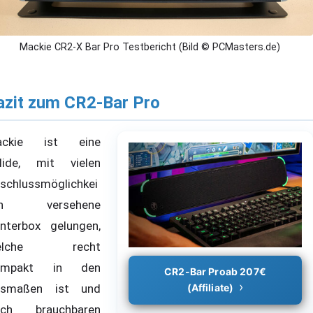
Mackie CR2-X Bar Pro Testbericht (Bild © PCMasters.de)
azit zum CR2-Bar Pro
ackie ist eine
lide, mit vielen
schlussmöglichkei
en versehene
nterbox gelungen,
elche recht
ompakt in den
CR2-Bar Proab 207€
usmaßen ist und
(Affiliate)
och brauchbaren