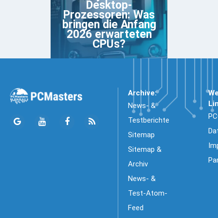
Desktop-
Prozessoren: Was
bringen die Anfang
2026 erwarteten
CPUs?
Archive:
We
Li
News- &
PC
Testberichte
Da
Sitemap
Im
Sitemap &
Pa
Archiv
News- &
Test-Atom-
Feed