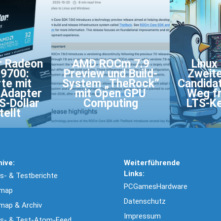
r Radeon
AMD ROCm 7.9
Linux
R9700:
Preview und Build-
Zweite
te mit
System „TheRock”
Candidat
 Adapter
mit Open GPU
Weg fr
S-Dollar
Computing
LTS-Ke
ellt
hive:
Weiterführende
Links:
- & Testberichte
PCGamesHardware
emap
Datenschutz
map & Archiv
Impressum
s- & Test-Atom-Feed