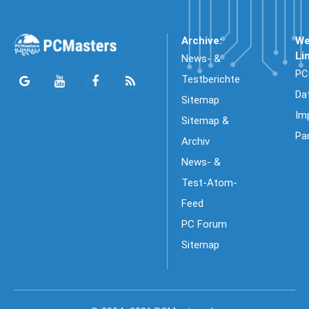
Archive:
We
Li
News- &
PC
Testberichte
Da
Sitemap
Im
Sitemap &
Pa
Archiv
News- &
Test-Atom-
Feed
PC Forum
Sitemap