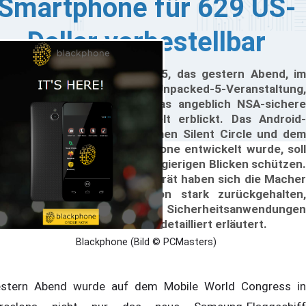
Smartphone für 629 US-
Dollar vorbestellbar
ben dem Samsung Galaxy S5, das gestern Abend, im
hmen der angekündigten Unpacked-5-Veranstaltung,
rgestellt wurde, hat auch das angeblich NSA-sichere
ackphone das Licht der Welt erblickt. Das Android-
vice, das vom US-Unternehmen Silent Circle und dem
anischen Hersteller Geeksphone entwickelt wurde, soll
e Daten der Anwender vor neugierigen Blicken schützen.
t technischen Details zum Gerät haben sich die Macher
i der gestrigen Präsentation stark zurückgehalten,
für wurden allerdings die Sicherheitsanwendungen
wie die Jahres-Abonnements detailliert erläutert.
Blackphone (Bild © PCMasters)
stern Abend wurde auf dem Mobile World Congress in