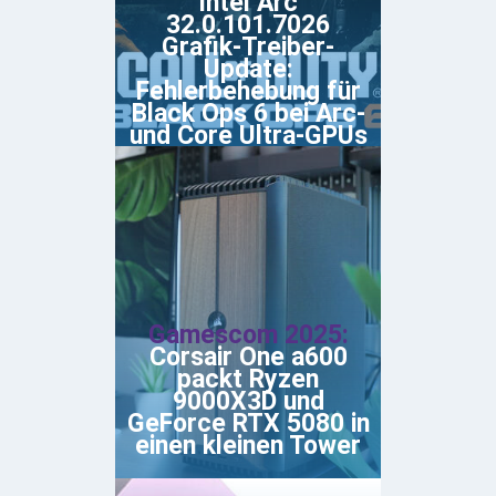
Intel Arc
32.0.101.7026
Grafik-Treiber-
Update:
Fehlerbehebung für
Black Ops 6 bei Arc-
und Core Ultra-GPUs
Gamescom 2025:
Corsair One a600
packt Ryzen
9000X3D und
GeForce RTX 5080 in
einen kleinen Tower