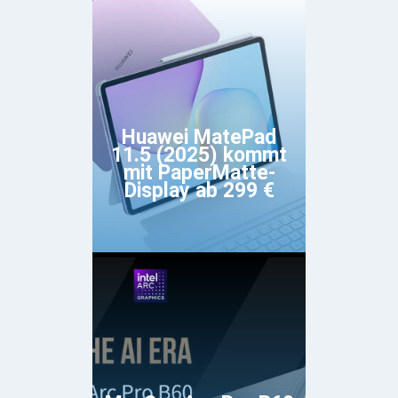
Huawei MatePad
11.5 (2025) kommt
mit PaperMatte-
Display ab 299 €