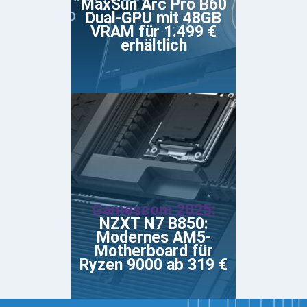
MaxSun Arc Pro B60
Dual-GPU mit 48GB
VRAM für 1.499 €
erhältlich
Gamescom 2025:
NZXT N7 B850:
Modernes AM5-
Motherboard für
Ryzen 9000 ab 319 €