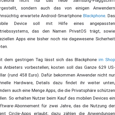
rcelona nicht nur das neue Samsung-Flaggschiff
rgestellt, sondern auch das von einigen Anwendern
hnsüchtig erwartete Android-Smartphone
Blackphone
. Das
obile Device soll mit Hilfe eines angepassten
triebssystems, das den Namen PrivatOS trägt, sowie
eziellen Apps eine bisher noch nie dagewesene Sicherheit
eten.
it dem gestrigen Tag lässt sich das Blackphone
im Sho
s Anbieters vorbestellen; kosten soll das Ganze 629 US-
llar (rund 458 Euro). Dafür bekommen Anwender nicht nur
hnelle Hardware, Details dazu findet ihr weiter unten,
ndern auch eine Menge Apps, die die Privatsphäre schützen
llen. So erhalten Nutzer beim Kauf des mobilen Devices ein
ftware-Abonnement für zwei Jahre, das die Nutzung der
lent Circle-Apps erlaubt; dazu zählen die Anwendungen