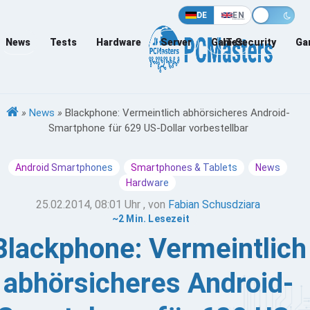
DE
EN
News
Tests
Hardware
Server
Games
IT-Security
Ga
»
News
»
Blackphone: Vermeintlich abhörsicheres Android-
Smartphone für 629 US-Dollar vorbestellbar
Android Smartphones
Smartphones & Tablets
News
Hardware
25.02.2014, 08:01 Uhr
, von
Fabian Schusdziara
~2 Min. Lesezeit
Blackphone: Vermeintlich
abhörsicheres Android-