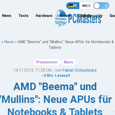
DE
EN
News
Tests
Hardware
Server
Games
IT-Security
Ga
»
News
»
AMD "Beema" und "Mullins": Neue APUs für Notebooks &
Tablets
Prozessoren
News
14.11.2013, 11:30 Uhr
, von
Fabian Schusdziara
~2 Min. Lesezeit
AMD "Beema" und
"Mullins": Neue APUs für
Notebooks & Tablets