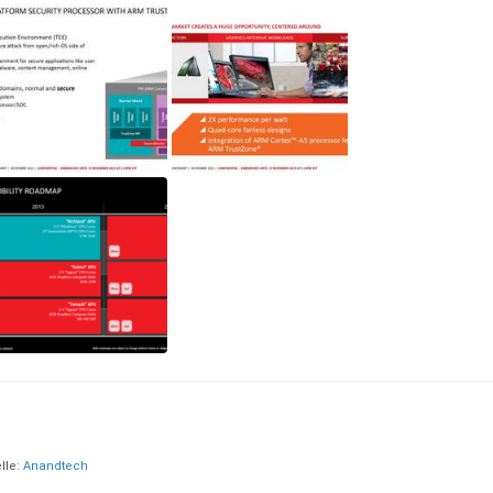
lle:
Anandtech