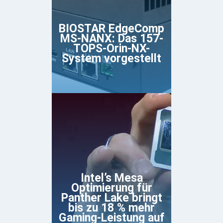
BIOSTAR EdgeComp
MS-NANX: Das 157-
TOPS-Orin-NX-
System vorgestellt
Intel’s Mesa
Optimierung für
Panther Lake bringt
bis zu 18 % mehr
Gaming-Leistung auf