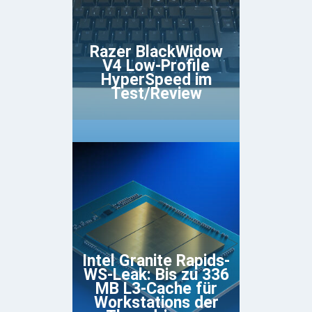
Razer BlackWidow
V4 Low-Profile
HyperSpeed im
Test/Review
Intel Granite Rapids-
WS-Leak: Bis zu 336
MB L3-Cache für
Workstations der