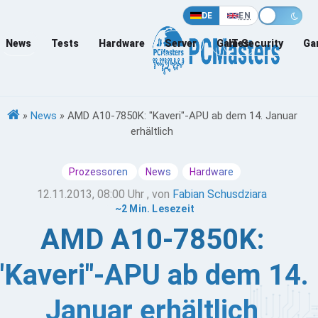
DE
EN
News
Tests
Hardware
Server
Games
IT-Security
Ga
»
News
»
AMD A10-7850K: "Kaveri"-APU ab dem 14. Januar
erhältlich
Prozessoren
News
Hardware
12.11.2013, 08:00 Uhr
, von
Fabian Schusdziara
~2 Min. Lesezeit
AMD A10-7850K:
"Kaveri"-APU ab dem 14.
Januar erhältlich