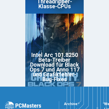
Threadripper-
Klasse-CPUs
Intel Arc 101.8250
Beta-Treiber
Download für Black
Ops 7 und Anno 117
und Grafikfehler-
Bug-Fixes
Archive:
We