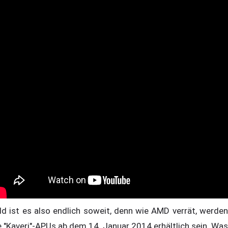
ld ist es also endlich soweit, denn wie AMD verrät, werden
e "Kaveri"-APUs ab dem 14. Januar 2014 erhältlich sein. Was