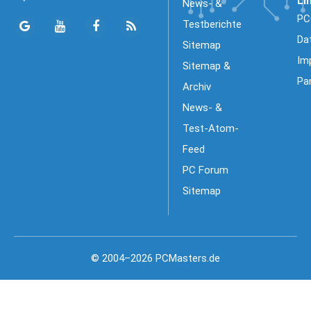
Li
News- &
PC
Testberichte
Da
Sitemap
Im
Sitemap &
Pa
Archiv
News- &
Test-Atom-
Feed
PC Forum
Sitemap
© 2004–2026 PCMasters.de