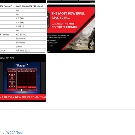
lle:
WCCF Tech