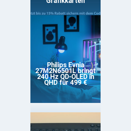
Grafikkarten
Philips Evnia
27M2N6501L bringt
240 Hz QD-OLED in
QHD für 499 €