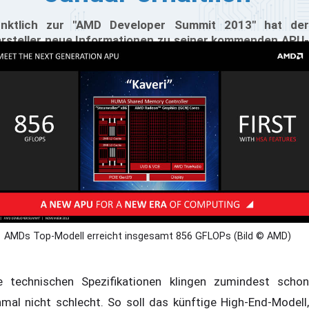
nktlich zur "AMD Developer Summit 2013" hat der
rsteller neue Informationen zu seiner kommenden APU-
rie "Kaveri" veröffentlicht. Neben einigen technischen
ten zum vermeintlichen Top-Modell, dem A10-7850K,
t AMD auch ein Datum verraten, ab wann die neuen APUs
hältlich sein werden: ab dem 14. Januar 2014 soll es
weit sein. Bevor die neuen Prozessoren im Handel
fschlagen, werden sie wahrscheinlich bereits im
zember offiziell vorgestellt; erste Benchmarks und
nds-on-Berichte werden für die CES erwartet. Doch
s hat AMDs-Flaggschiff zu bieten?
AMDs Top-Modell erreicht insgesamt 856 GFLOPs (Bild © AMD)
e technischen Spezifikationen klingen zumindest schon
nmal nicht schlecht. So soll das künftige High-End-Modell,