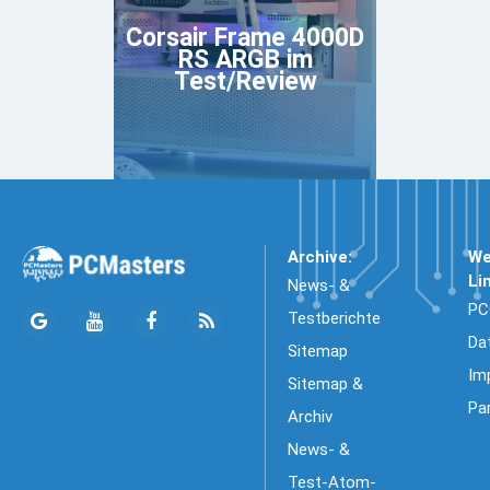
Corsair Frame 4000D
RS ARGB im
Test/Review
Archive:
We
Li
News- &
PC
Testberichte
Da
Sitemap
Im
Sitemap &
Pa
Archiv
News- &
Test-Atom-