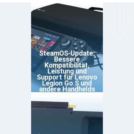
SteamOS-Update:
Bessere
Kompatibilität,
Leistung und
Support für Lenovo
Legion Go S und
andere Handhelds