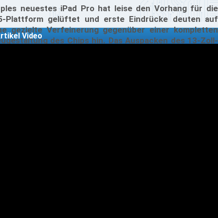
ples neuestes iPad Pro hat leise den Vorhang für die
-Plattform gelüftet und erste Eindrücke deuten auf
ne gezielte Verfeinerung gegenüber einer kompletten
rtikel Video
ugestaltung des Chips hin. Das Auspacken des 13-Zoll-
ad Pro (M5) bestätigt ein bekanntes CPU-Layout mit drei
rformance-Kernen und sechs Effizienzkernen, das die
6-Topologie des M4 mit insgesamt neun CPU-Kernen
derspiegelt.