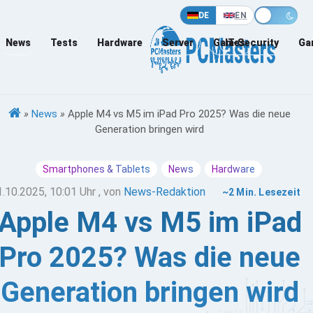
DE
EN
News
Tests
Hardware
Server
Games
IT-Security
Ga
»
News
»
Apple M4 vs M5 im iPad Pro 2025? Was die neue
Generation bringen wird
Smartphones & Tablets
News
Hardware
1.10.2025, 10:01 Uhr
, von
News-Redaktion
~2 Min. Lesezeit
Apple M4 vs M5 im iPad
Pro 2025? Was die neue
Generation bringen wird