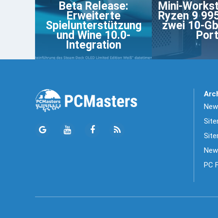
Beta Release:
Mini-Workst
Erweiterte
Ryzen 9 99
Spielunterstützung
zwei 10-G
und Wine 10.0-
Por
Integration
Arc
News
Sit
Site
New
PC 