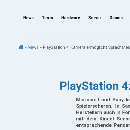
News
Tests
Hardware
Server
Games
»
News
»
PlayStation 4: Kamera ermöglicht Sprachste
PlayStation 
Microsoft und Sony li
Spielerscharen. In S
Herstellern auch in Fo
mit dem Kinect-Senso
entsprechende Pendan