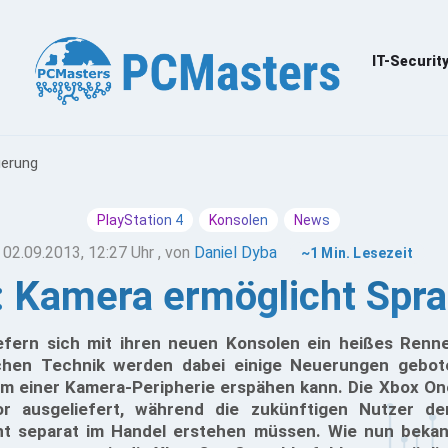
IT-Securit
uerung
PlayStation 4
Konsolen
News
02.09.2013, 12:27 Uhr
, von
Daniel Dyba
~1 Min. Lesezeit
4: Kamera ermöglicht Spr
efern sich mit ihren neuen Konsolen ein heißes Renn
achen Technik werden dabei einige Neuerungen gebot
rm einer Kamera-Peripherie erspähen kann. Die Xbox One
r ausgeliefert, während die zukünftigen Nutzer de
t separat im Handel erstehen müssen. Wie nun bekan