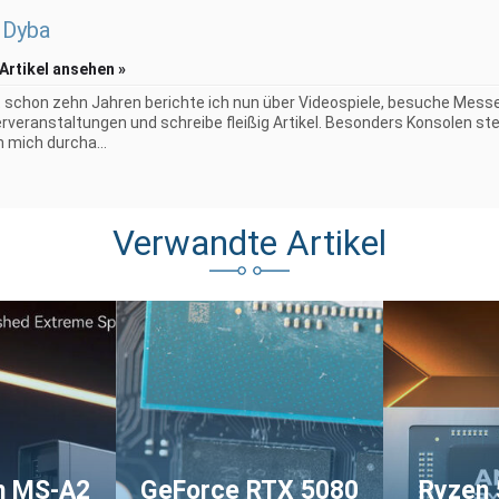
 Dyba
 Artikel ansehen »
t schon zehn Jahren berichte ich nun über Videospiele, besuche Mess
erveranstaltungen und schreibe fleißig Artikel. Besonders Konsolen st
h mich durcha...
Verwandte Artikel
m MS-A2
GeForce RTX 5080
Ryzen 