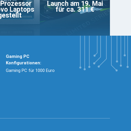
 Prozessor
Launch am 19. Mai
ovo Laptops
für ca. 311 €
gestellt
Gaming PC
Konfigurationen:
Gaming PC für 1000 Euro