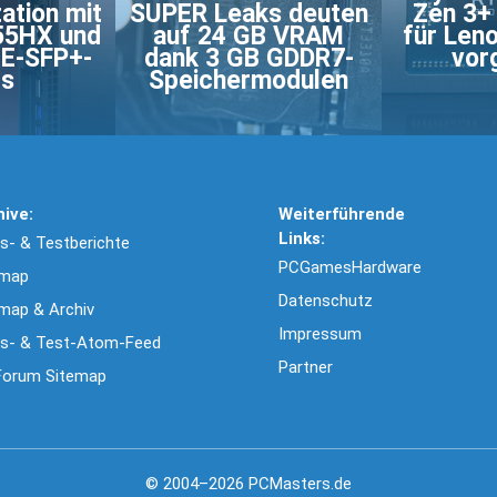
ation mit
SUPER Leaks deuten
Zen 3+
55HX und
auf 24 GB VRAM
für Len
bE-SFP+-
dank 3 GB GDDR7-
vor
ts
Speichermodulen
hive:
Weiterführende
Links:
- & Testberichte
PCGamesHardware
emap
Datenschutz
map & Archiv
Impressum
s- & Test-Atom-Feed
Partner
Forum Sitemap
© 2004–2026 PCMasters.de