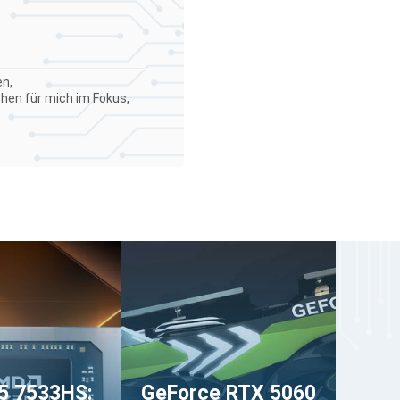
en,
ehen für mich im Fokus,
5 7533HS:
GeForce RTX 5060