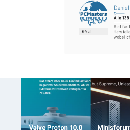
Daniel
Alle 138
Seit fas
E-Mail
Herstell
wobei ic
Valve Proton 10.0
Minisforu