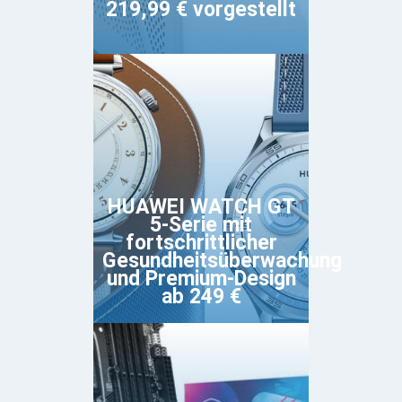
219,99 € vorgestellt
HUAWEI WATCH GT
5-Serie mit
fortschrittlicher
Gesundheitsüberwachung
und Premium-Design
ab 249 €