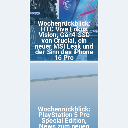
Wochenrückblick:
HTC Vive Fokus
Vision, Gen4-SSD
von Crucial, ein
neuer MSI Leak und
der Sinn des iPhone
16 Pro
Wochenrückblick:
PlayStation 5 Pro
Special Edition,
News zum neuen