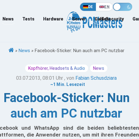
DE
EN
News
Tests
Hardware
Server
Games
IT-Security
Ga
»
News
»
Facebook-Sticker: Nun auch am PC nutzbar
Kopfhörer, Headsets & Audio
News
03.07.2013, 08:01 Uhr
, von
Fabian Schusdziara
~1 Min. Lesezeit
Facebook-Sticker: Nun
auch am PC nutzbar
cebook und WhatsApp sind die beiden beliebtesten
attformen, die Anwender nutzen, um mit ihren Freunden