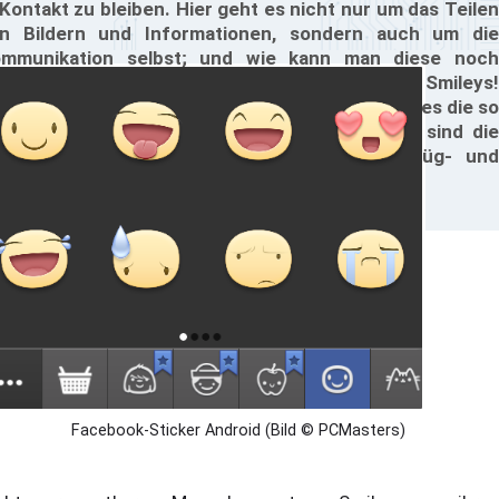
 Kontakt zu bleiben. Hier geht es nicht nur um das Teilen
n Bildern und Informationen, sondern auch um die
mmunikation selbst; und wie kann man diese noch
tensiver gestalten? Richtig, mit Emoticons oder Smileys!
 Facebook-Messenger für Android und iOS gibt es die so
nannten Facebook-Sticker schon länger, nun sind die
erdimensionalen Smileys auch im Web verfüg- und
tzbar.
Facebook-Sticker Android (Bild © PCMasters)