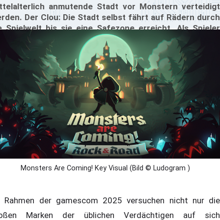
ttelalterlich anmutende Stadt vor Monstern verteidigt
rden. Der Clou: Die Stadt selbst fährt auf Rädern durch
e Spielwelt bis sie eine Safezone erreicht. Als Spieler
euert man aber nicht die Stadt selbst, sondern die
beiter die die Stadt aufbauen, verteidigen und
ssourcen für die Stadt sammeln. Wir haben uns die
tuelle Fassung des noch unfertigen Spiels auf der
mescom 2025 angesehen.
Monsters Are Coming! Key Visual (Bild © Ludogram )
 Rahmen der gamescom 2025 versuchen nicht nur die
oßen Marken der üblichen Verdächtigen auf sich