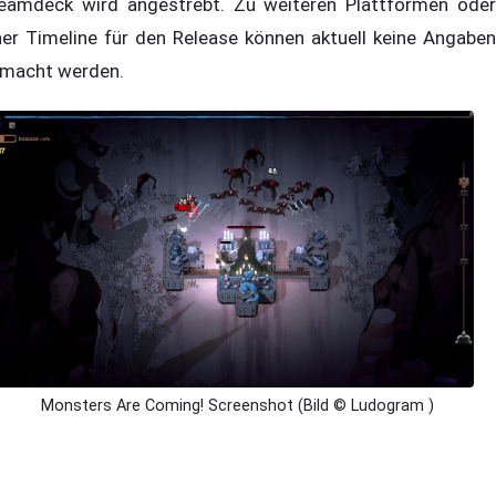
eamdeck wird angestrebt. Zu weiteren Plattformen oder
ner Timeline für den Release können aktuell keine Angaben
macht werden.
Monsters Are Coming! Screenshot (Bild © Ludogram )