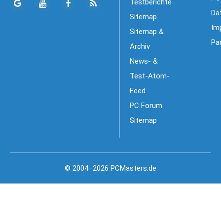
Testberichte
Da
Sitemap
Im
Sitemap &
Pa
Archiv
News- &
Test-Atom-
Feed
PC Forum
Sitemap
© 2004–2026 PCMasters.de