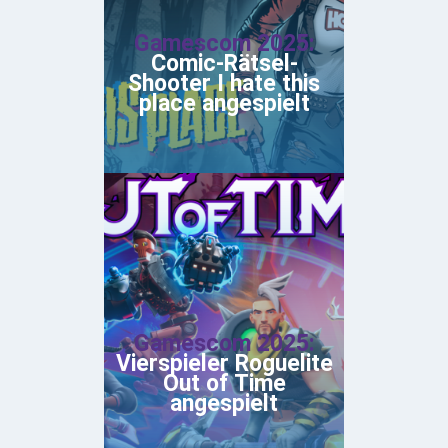
Gamescom 2025:
Comic-Rätsel-
Shooter I hate this
place angespielt
Gamescom 2025:
Vierspieler Roguelite
Out of Time
angespielt