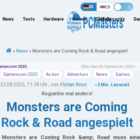
DE
EN
News
Tests
Hardware
Server
Games
IT-Security
Ga
»
News
»
Monsters are Coming Rock & Road angespielt
amescom 2025:
Alles über die Gamescom 2025 »
Gamescom 2025
Action
Adventure
News
Games
23.08.2025, 11:18 Uhr
, von
Florian Roos
~3 Min. Lesezeit
Roguelite mal anders!
Monsters are Coming
Rock & Road angespielt
 Monsters are Coming Rock &amp; Road muss eine