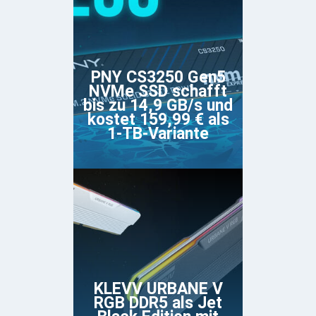
PNY CS3250 Gen5
NVMe SSD schafft
bis zu 14,9 GB/s und
kostet 159,99 € als
1-TB-Variante
KLEVV URBANE V
RGB DDR5 als Jet