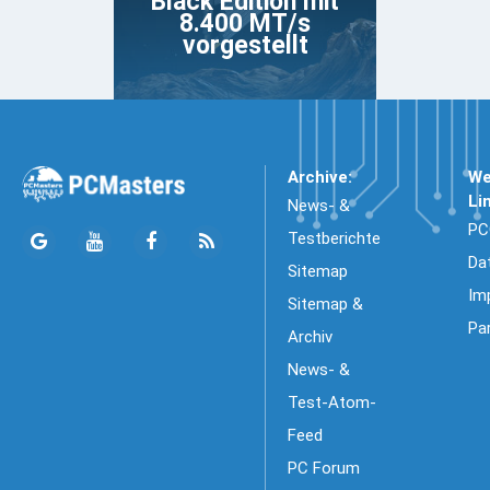
Black Edition mit
8.400 MT/s
vorgestellt
Archive:
We
Li
News- &
PC
Testberichte
Da
Sitemap
Im
Sitemap &
Pa
Archiv
News- &
Test-Atom-
Feed
PC Forum