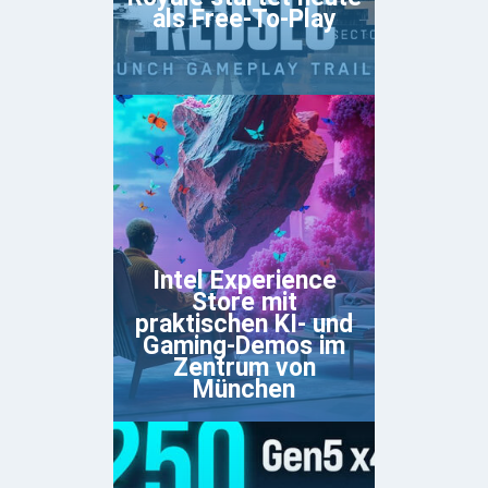
als Free-To-Play
Intel Experience
Store mit
praktischen KI- und
Gaming-Demos im
Zentrum von
München