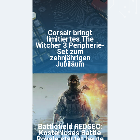
Corsair bringt
limitiertes The
Witcher 3 Peripherie-
Set zum
zehnjährigen
Jubiläum
Battlefield REDSEC:
Kostenloses Battle
Royale startet heute