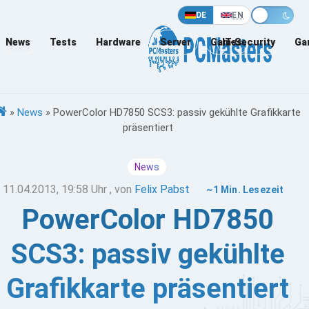
DE
EN
News
Tests
Hardware
Server
Games
IT-Security
Ga
»
News
»
PowerColor HD7850 SCS3: passiv gekühlte Grafikkarte
präsentiert
News
11.04.2013, 19:58 Uhr
, von
Felix Pabst
~1 Min. Lesezeit
PowerColor HD7850
SCS3: passiv gekühlte
Grafikkarte präsentiert