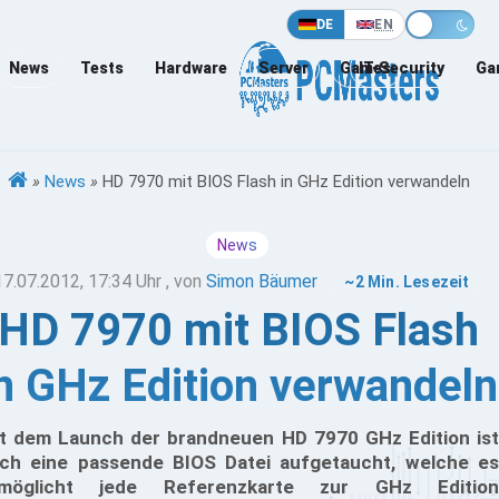
DE
EN
News
Tests
Hardware
Server
Games
IT-Security
Ga
»
News
»
HD 7970 mit BIOS Flash in GHz Edition verwandeln
News
17.07.2012, 17:34 Uhr
, von
Simon Bäumer
~2 Min. Lesezeit
HD 7970 mit BIOS Flash
n GHz Edition verwandeln
t dem Launch der brandneuen HD 7970 GHz Edition ist
ch eine passende BIOS Datei aufgetaucht, welche es
rmöglicht jede Referenzkarte zur GHz Edition