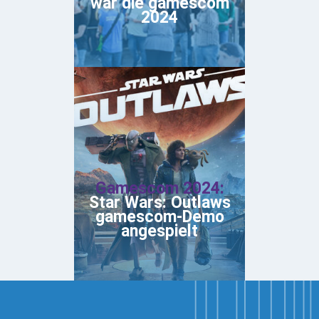
war die gamescom
2024
Gamescom 2024:
Star Wars: Outlaws
gamescom-Demo
angespielt