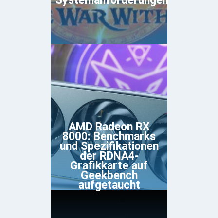
Systemanforderungen
AMD Radeon RX
8000: Benchmarks
und Spezifikationen
der RDNA4-
Grafikkarte auf
Geekbench
aufgetaucht