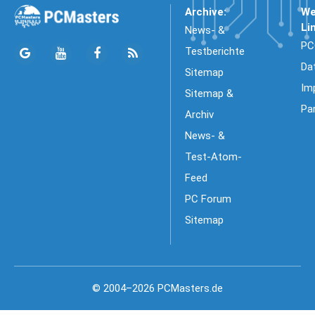
Archive:
We
Li
News- &
PC
Testberichte
Da
Sitemap
Im
Sitemap &
Pa
Archiv
News- &
Test-Atom-
Feed
PC Forum
Sitemap
© 2004–2026 PCMasters.de