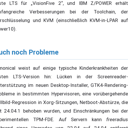
ste LTS für „VisionFive 2“, und IBM Z/POWER erhält
fangreiche Verbesserungen bei der Toolchain, der
rschlüsselung und KVM (einschließlich KVM-in-LPAR auf
wer10).
uch noch Probleme
nonical weist auf einige typische Kinderkrankheiten der
sten LTS-Version hin: Lücken in der Screenreader-
terstützung im neuen Desktop-Installer, GTK4-Rendering-
obleme in bestimmten Hypervisoren, eine vorübergehende
llbild-Regression in Xorg-Sitzungen, Netboot-Abstürze, die
t 24.04.1 behoben wurden, und Einschränkungen bei der
perimentellen TPM-FDE. Auf Servern kann
freeradius
hrend eines Upgrades von 22.04 auf 24.04 entfernt