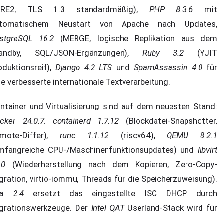
CRE2, TLS 1.3 standardmäßig),
PHP 8.3.6
mi
tomatischem Neustart von Apache nach Updates,
stgreSQL 16.2
(MERGE, logische Replikation aus de
tandby, SQL/JSON-Ergänzungen),
Ruby 3.2
(YJIT
oduktionsreif),
Django 4.2 LTS
und
SpamAssassin 4.0
fü
ne verbesserte internationale Textverarbeitung.
ntainer und Virtualisierung sind auf dem neuesten Stand:
cker 24.0.7, containerd 1.7.12
(Blockdatei-Snapshotter,
mote-Differ),
runc 1.1.12
(riscv64),
QEMU 8.2.
mfangreiche CPU-/Maschinenfunktionsupdates) und
libvirt
.0
(Wiederherstellung nach dem Kopieren, Zero-Copy-
gration, virtio-iommu, Threads für die Speicherzuweisung).
a 2.4
ersetzt das eingestellte ISC DHCP durc
grationswerkzeuge. Der
Intel QAT
Userland-Stack wird fü