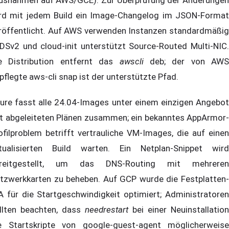
usnahmen auf AWS/GCE). Zur Überprüfung der Änderungen
rd mit jedem Build ein Image-Changelog im JSON-Format
röffentlicht. Auf AWS verwenden Instanzen standardmäßig
DSv2 und cloud-init unterstützt Source-Routed Multi-NIC.
e Distribution entfernt das
awscli
deb; der von AWS
pflegte aws-cli snap ist der unterstützte Pfad.
ure fasst alle 24.04-Images unter einem einzigen Angebot
t abgeleiteten Plänen zusammen; ein bekanntes AppArmor-
ofilproblem betrifft vertrauliche VM-Images, die auf einen
tualisierten Build warten. Ein Netplan-Snippet wird
reitgestellt, um das DNS-Routing mit mehreren
tzwerkkarten zu beheben. Auf GCP wurde die Festplatten-
A für die Startgeschwindigkeit optimiert; Administratoren
llten beachten, dass
needrestart
bei einer Neuinstallation
e Startskripte von google-guest-agent möglicherweise