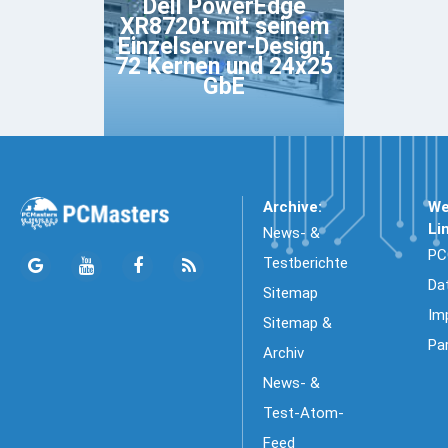
Dell PowerEdge
XR8720t mit seinem
Einzelserver-Design,
72 Kernen und 24x25
GbE
Archive:
We
Li
News- &
PC
Testberichte
Da
Sitemap
Im
Sitemap &
Pa
Archiv
News- &
Test-Atom-
Feed