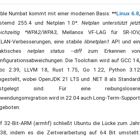
ble Numbat kommt mit einer modernen Basis:
**
Linux 6.8
,
stemd 255.4 und Netplan 1.0
*. Netplan unterstützt jetz
eichzeitig *WPA2/WPA3
, Mellanox VF-LAG für SR-IOV
LAN-Verbesserungen, eine stabile
libnetplan1
API und ein
aktisches
netplan status --diff
zum Erkennen von
nfigurationsabweichungen. Die Toolchain wird auf GCC 14,
ibc 2.39, LLVM 18, Rust 1.75, Go 1.22, Python 3.12
gestellt, wobei OpenJDK 21 LTS und .NET 8 als Standard
estgelegt sind. Für eine reibungslosere
wendungsmigration wird in 22.04 auch Long-Term-Support
geboten.
f 32-Bit-ARM (armhf) schließt Ubuntu die Lücke zum Jahr
38, indem es die Zeitverarbeitung auf 64 Bit umstellt.