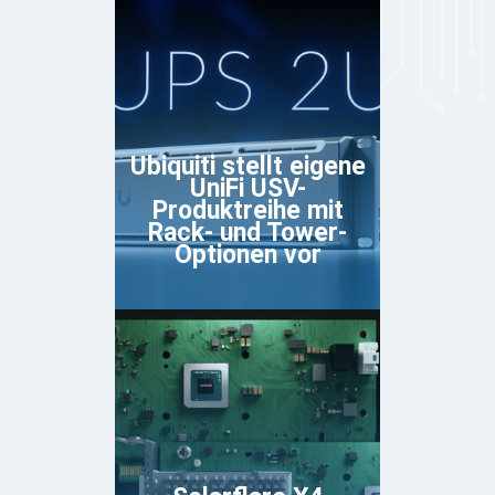
Ubiquiti stellt eigene
UniFi USV-
Produktreihe mit
Rack- und Tower-
Optionen vor