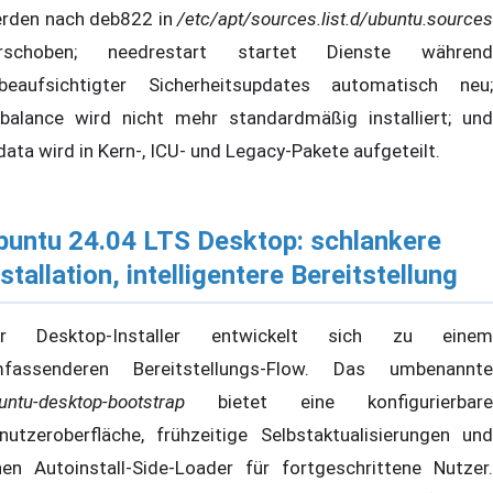
rden nach deb822 in
/etc/apt/sources.list.d/ubuntu.sources
rschoben; needrestart startet Dienste während
beaufsichtigter Sicherheitsupdates automatisch neu;
qbalance wird nicht mehr standardmäßig installiert; und
data wird in Kern-, ICU- und Legacy-Pakete aufgeteilt.
buntu 24.04 LTS Desktop: schlankere
nstallation, intelligentere Bereitstellung
er Desktop-Installer entwickelt sich zu einem
fassenderen Bereitstellungs-Flow. Das umbenannte
untu-desktop-bootstrap
bietet eine konfigurierbare
nutzeroberfläche, frühzeitige Selbstaktualisierungen und
nen Autoinstall-Side-Loader für fortgeschrittene Nutzer.