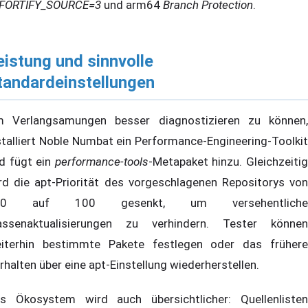
FORTIFY_SOURCE=3
und arm64
Branch Protection
.
eistung und sinnvolle
tandardeinstellungen
 Verlangsamungen besser diagnostizieren zu können,
stalliert Noble Numbat ein Performance-Engineering-Toolkit
d fügt ein
performance-tools
-Metapaket hinzu. Gleichzeiti
rd die apt-Priorität des vorgeschlagenen Repositorys von
00 auf 100 gesenkt, um versehentliche
ssenaktualisierungen zu verhindern. Tester können
iterhin bestimmte Pakete festlegen oder das frühere
rhalten über eine apt-Einstellung wiederherstellen.
s Ökosystem wird auch übersichtlicher: Quellenlisten