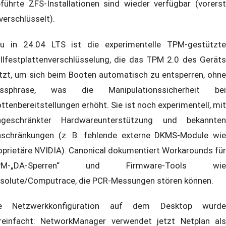
führte ZFS-Installationen sind wieder verfügbar (vorerst
verschlüsselt).
u in 24.04 LTS ist die experimentelle TPM-gestützte
llfestplattenverschlüsselung, die das TPM 2.0 des Geräts
tzt, um sich beim Booten automatisch zu entsperren, ohne
ssphrase, was die Manipulationssicherheit bei
ottenbereitstellungen erhöht. Sie ist noch experimentell, mit
ngeschränkter Hardwareunterstützung und bekannten
nschränkungen (z. B. fehlende externe DKMS-Module wie
oprietäre NVIDIA). Canonical dokumentiert Workarounds für
PM-„DA-Sperren“ und Firmware-Tools wie
solute/Computrace, die PCR-Messungen stören können.
e Netzwerkkonfiguration auf dem Desktop wurde
reinfacht: NetworkManager verwendet jetzt Netplan als