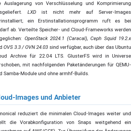
e Auslagerung von Verschlüsselung und Komprimierung
sgeliefert.
LXD
ist nicht mehr auf Server-Image
rinstalliert; ein Erstinstallationsprogramm ruft es bei
darf ab. Verteilte Speicher- und Cloud-Frameworks werden
geglichen:
OpenStack 2024.1 (Caracal), Ceph Squid 19.2.x
nd
OVS 3.3 / OVN 24.03
sind verfügbar, auch über das Ubunt
oud Archive für 22.04 LTS. GlusterFS wird in Universe
rschoben, mit nachfolgenden Paketänderungen für QEMU-
d Samba-Module und ohne armhf-Builds.
loud-Images und Anbieter
nonical reduziert die minimalen Cloud-Images weiter und
ellt die Vorabkonfiguration von Snaps weitgehend ein