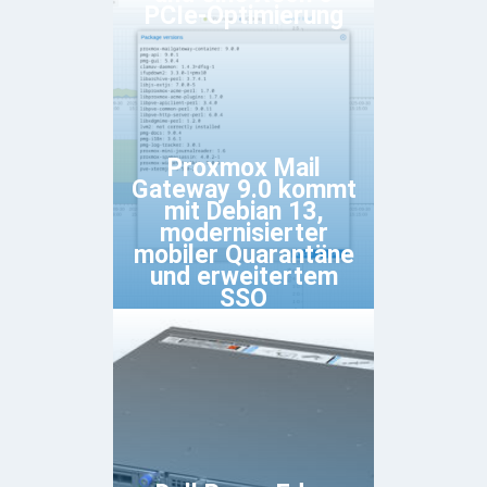
PCIe-Optimierung
Proxmox Mail
Gateway 9.0 kommt
mit Debian 13,
modernisierter
mobiler Quarantäne
und erweitertem
SSO