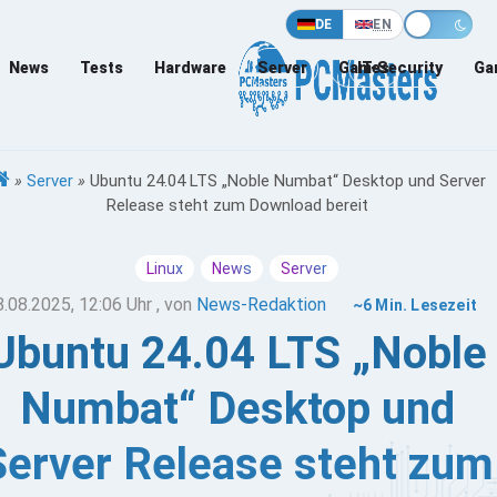
DE
EN
News
Tests
Hardware
Server
Games
IT-Security
Ga
»
Server
»
Ubuntu 24.04 LTS „Noble Numbat“ Desktop und Server
Release steht zum Download bereit
Linux
News
Server
8.08.2025, 12:06 Uhr
, von
News-Redaktion
~6 Min. Lesezeit
Ubuntu 24.04 LTS „Noble
Numbat“ Desktop und
Server Release steht zum