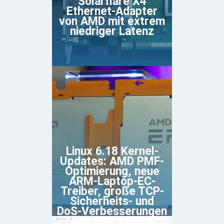
Solarflare X4
Ethernet-Adapter
von AMD mit extrem
niedriger Latenz
Linux 6.18 Kernel-
Updates: AMD PMF-
Optimierung, neue
ARM-Laptop-EC-
Treiber, große TCP-
Sicherheits- und
DoS-Verbesserungen
und eine Xeon 6