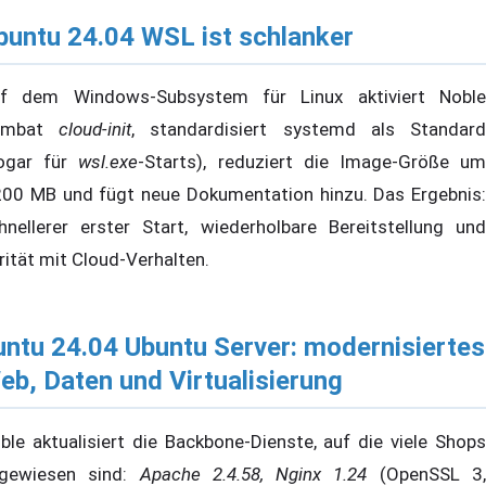
buntu 24.04 WSL ist schlanker
f dem Windows-Subsystem für Linux aktiviert Noble
umbat
cloud-init
, standardisiert systemd als Standar
ogar für
wsl.exe
-Starts), reduziert die Image-Größe u
00 MB und fügt neue Dokumentation hinzu. Das Ergebnis:
hnellerer erster Start, wiederholbare Bereitstellung und
rität mit Cloud-Verhalten.
untu 24.04 Ubuntu Server: modernisiertes
eb, Daten und Virtualisierung
ble aktualisiert die Backbone-Dienste, auf die viele Shops
gewiesen sind:
Apache 2.4.58, Nginx 1.24
(OpenSSL 3