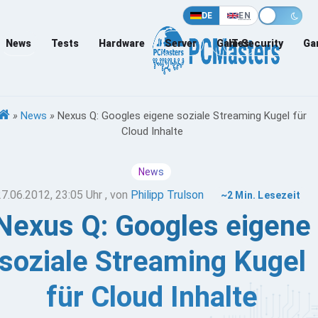
DE
EN
News
Tests
Hardware
Server
Games
IT-Security
Ga
»
News
»
Nexus Q: Googles eigene soziale Streaming Kugel für
Cloud Inhalte
News
27.06.2012, 23:05 Uhr
, von
Philipp Trulson
~2 Min. Lesezeit
Nexus Q: Googles eigene
soziale Streaming Kugel
für Cloud Inhalte