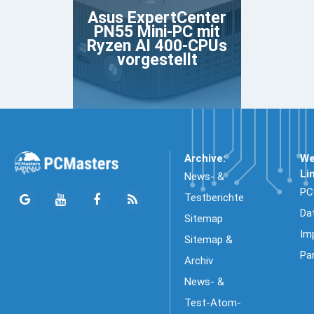
Asus ExpertCenter
PN55 Mini-PC mit
Ryzen AI 400-CPUs
vorgestellt
Archive:
We
Li
News- &
PC
Testberichte
Da
Sitemap
Im
Sitemap &
Pa
Archiv
News- &
Test-Atom-