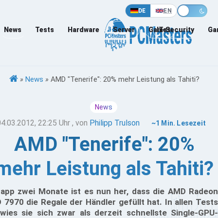
DE
EN
News
Tests
Hardware
Server
Games
IT-Security
Ga
»
News
»
AMD "Tenerife": 20% mehr Leistung als Tahiti?
News
04.03.2012, 22:25 Uhr
, von
Philipp Trulson
~1 Min. Lesezeit
AMD "Tenerife": 20%
mehr Leistung als Tahiti?
app zwei Monate ist es nun her, dass die AMD Radeon
 7970 die Regale der Händler gefüllt hat. In allen Tests
wies sie sich zwar als derzeit schnellste Single-GPU-