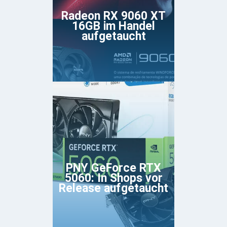
Radeon RX 9060 XT
16GB im Handel
aufgetaucht
PNY GeForce RTX
5060: In Shops vor
Release aufgetaucht