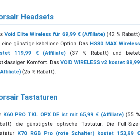
orsair Headsets
as
Void Elite Wireless für 69,99 € (Affiliate)
(42 % Rabatt
t eine günstige kabellose Option. Das
HS80 MAX Wireless
stet 119,99 € (Affiliate)
(37 % Rabatt) und bietet
stklassigen Komfort. Das
VOID WIRELESS v2 kostet 89,9
(Affiliate)
(25 % Rabatt).
orsair Tastaturen
ie
K60 PRO TKL OPX DE ist mit 65,99 € (Affiliate)
(55 
batt) die günstigste optische Tastatur. Die Full-Size-
statur
K70 RGB Pro (rote Schalter) kostet 153,99 €