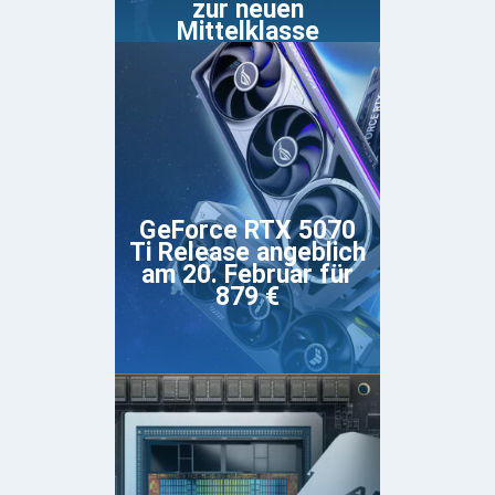
zur neuen
Mittelklasse
GeForce RTX 5070
Ti Release angeblich
am 20. Februar für
879 €