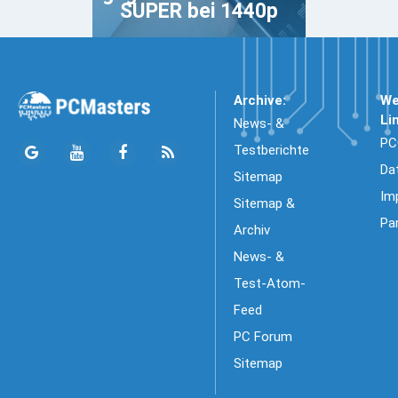
SUPER bei 1440p
Archive:
We
Li
News- &
PC
Testberichte
Da
Sitemap
Im
Sitemap &
Pa
Archiv
News- &
Test-Atom-
Feed
PC Forum
Sitemap