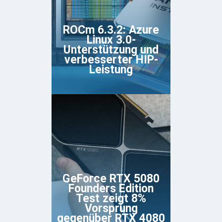
ROCm 6.3.2: Azure
Linux 3.0-
Unterstützung und
verbesserter HIP-
Leistung
GeForce RTX 5080
Founders Edition
Test zeigt 8%
Vorsprung
gegenüber RTX 4080