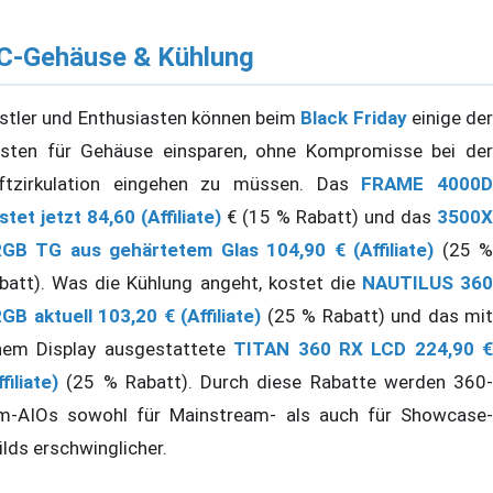
C-Gehäuse & Kühlung
stler und Enthusiasten können beim
Black Friday
einige der
sten für Gehäuse einsparen, ohne Kompromisse bei der
ftzirkulation eingehen zu müssen. Das
FRAME 4000
stet jetzt 84,60 (Affiliate)
€ (15 % Rabatt) und das
3500X
GB TG aus gehärtetem Glas 104,90 € (Affiliate)
(25 
batt). Was die Kühlung angeht, kostet die
NAUTILUS 360
GB aktuell 103,20 € (Affiliate)
(25 % Rabatt) und das mit
nem Display ausgestattete
TITAN 360 RX LCD 224,90 €
filiate)
(25 % Rabatt). Durch diese Rabatte werden 360-
-AIOs sowohl für Mainstream- als auch für Showcase-
ilds erschwinglicher.