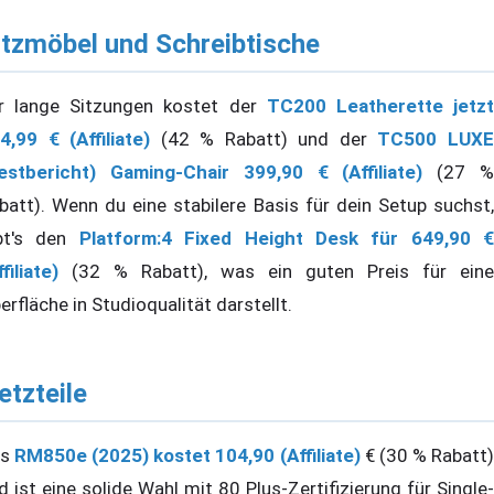
itzmöbel und Schreibtische
r lange Sitzungen kostet der
TC200 Leatherette jetz
4,99 € (Affiliate)
(42 % Rabatt) und der
TC500 LUX
estbericht)
Gaming-Chair 399,90 € (Affiliate)
(27 
batt). Wenn du eine stabilere Basis für dein Setup suchst,
bt's den
Platform:4 Fixed Height Desk für 649,90 €
filiate)
(32 % Rabatt), was ein guten Preis für eine
erfläche in Studioqualität darstellt.
etzteile
as
RM850e (2025) kostet 104,90 (Affiliate)
€ (30 % Rabatt
d ist eine solide Wahl mit 80 Plus-Zertifizierung für Single-