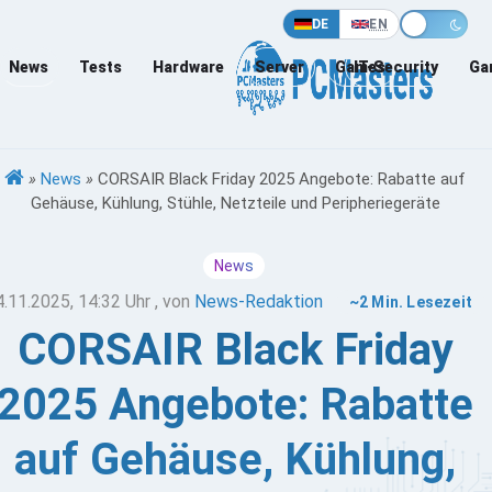
DE
EN
News
Tests
Hardware
Server
Games
IT-Security
Ga
»
News
»
CORSAIR Black Friday 2025 Angebote: Rabatte auf
Gehäuse, Kühlung, Stühle, Netzteile und Peripheriegeräte
News
4.11.2025, 14:32 Uhr
, von
News-Redaktion
~2 Min. Lesezeit
CORSAIR Black Friday
2025 Angebote: Rabatte
auf Gehäuse, Kühlung,