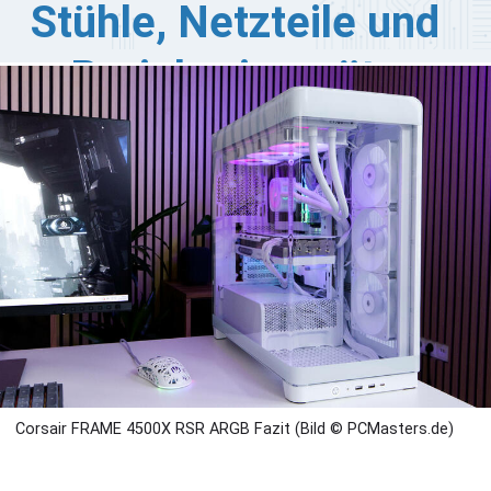
Stühle, Netzteile und
Peripheriegeräte
RSAIR startet auch dieses Jahr zum Black Friday 2025
inige Rabattaktionen, die wir für euch
usammengetragen haben. So gibt es Rabatte auf
odukte aus dem Komponentensortiment und starke
eisnachlässe auf Gaming-Peripheriegeräte. Die
gebote umfassen Gehäuse, Netzteile, Schreibtische,
dio, Mäuse und Tastaturen.
Corsair FRAME 4500X RSR ARGB Fazit (Bild © PCMasters.de)