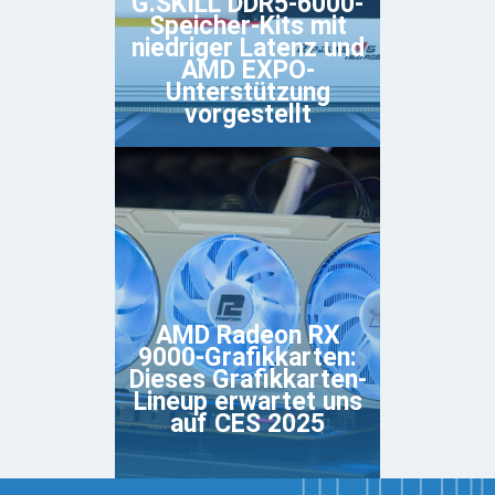
G.SKILL DDR5-6000-
Speicher-Kits mit
niedriger Latenz und
AMD EXPO-
Unterstützung
vorgestellt
AMD Radeon RX
9000-Grafikkarten:
Dieses Grafikkarten-
Lineup erwartet uns
auf CES 2025