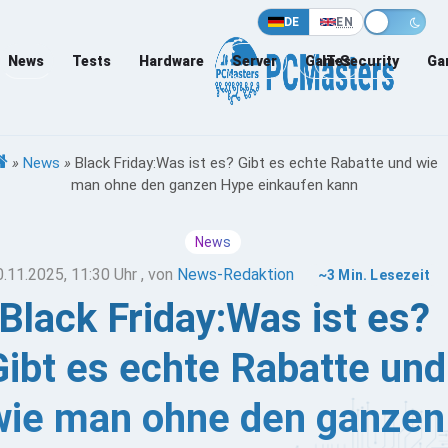
DE
EN
News
Tests
Hardware
Server
Games
IT-Security
Ga
»
News
»
Black Friday:Was ist es? Gibt es echte Rabatte und wie
man ohne den ganzen Hype einkaufen kann
News
0.11.2025, 11:30 Uhr
, von
News-Redaktion
~3 Min. Lesezeit
Black Friday:Was ist es?
Gibt es echte Rabatte und
wie man ohne den ganzen