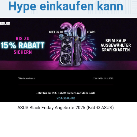
Hype einkaufen kann
r Name „Black Friday” hat zwei Bedeutungen. In den
60er Jahren in Philadelphia beschrieb er verstopfte
raßen und überfüllte Geschäfte; in der Buchhaltung des
nzelhandels zeigt er den Moment an, in dem Händler von
ten Zahlen zu schwarzen Zahlen, also von Verlusten zu
ewinnen, wechseln, und zwar an einem der
satzstärksten Einkaufstage des Jahres.
ASUS Black Friday Angebote 2025 (Bild © ASUS)