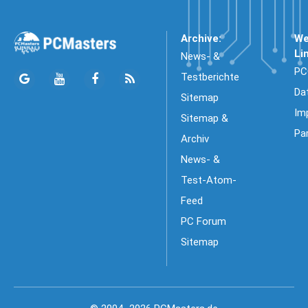
Archive:
We
Li
News- &
PC
Testberichte
Da
Sitemap
Im
Sitemap &
Pa
Archiv
News- &
Test-Atom-
Feed
PC Forum
Sitemap