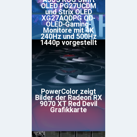
OLED PG27UCDM
und Strix OLED
XG27AQDPG QD-
OLED-Gaming-
Monitore mit 4K
240Hz und 500Hz
1440p vorgestellt
PowerColor zeigt
Bilder der Radeon RX
9070 XT Red Devil
Grafikkarte