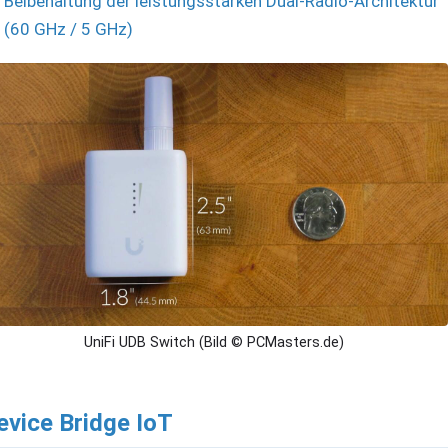
Beibehaltung der leistungsstarken Dual-Radio-Architektur
(60 GHz / 5 GHz)
UniFi UDB Switch (Bild © PCMasters.de)
evice Bridge IoT