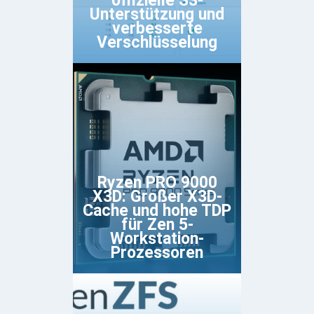
offizielle S3-
Unterstützung und
verbesserte
Verschlüsselung
Ryzen PRO 9000
X3D: Großer X3D-
Cache und hohe TDP
für Zen 5-
Workstation-
Prozessoren