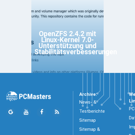
OpenZFS 2.4.2 mit
Linux-Kernel 7.0-
Unterstützung und
Stabilitätsverbesserungen
Archive:
We
Li
News- &
PC
Testberichte
Da
Sitemap
Im
Sitemap &