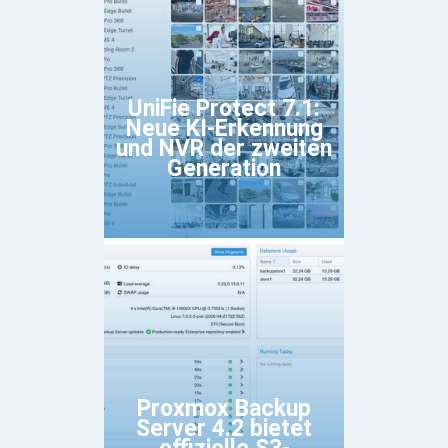
UniFie Protect 7.1:
Neue KI-Erkennung
und NVR der zweiten
Generation
Proxmox Backup
Server 4.2 bietet