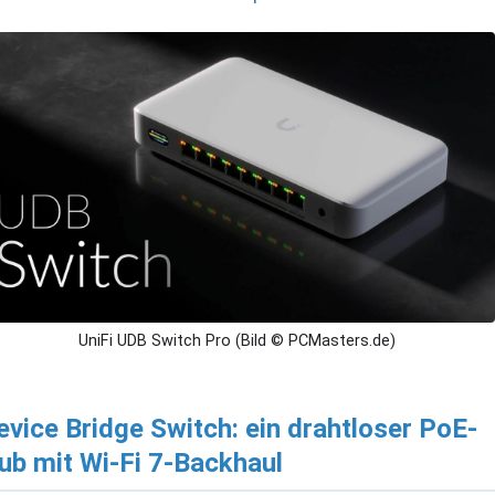
UniFi UDB Switch Pro (Bild © PCMasters.de)
evice Bridge Switch: ein drahtloser PoE-
ub mit Wi-Fi 7-Backhaul