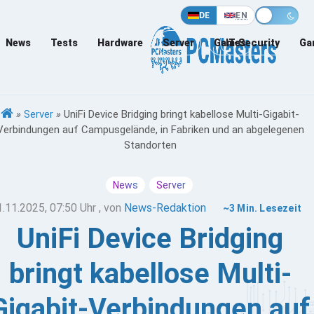
DE
EN
News
Tests
Hardware
Server
Games
IT-Security
Ga
»
Server
»
UniFi Device Bridging bringt kabellose Multi-Gigabit-
Verbindungen auf Campusgelände, in Fabriken und an abgelegenen
Standorten
News
Server
1.11.2025, 07:50 Uhr
, von
News-Redaktion
~3 Min. Lesezeit
UniFi Device Bridging
bringt kabellose Multi-
Gigabit-Verbindungen auf