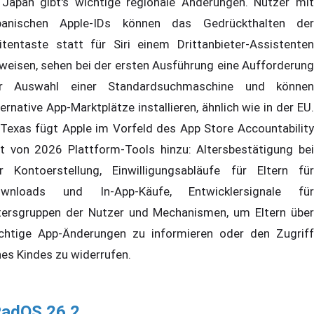
 Japan gibt's wichtige regionale Änderungen. Nutzer mit
panischen Apple-IDs können das Gedrückthalten der
itentaste statt für Siri einem Drittanbieter-Assistenten
weisen, sehen bei der ersten Ausführung eine Aufforderung
r Auswahl einer Standardsuchmaschine und können
ternative App-Marktplätze installieren, ähnlich wie in der EU.
 Texas fügt Apple im Vorfeld des App Store Accountability
t von 2026 Plattform-Tools hinzu: Altersbestätigung bei
r Kontoerstellung, Einwilligungsabläufe für Eltern für
wnloads und In-App-Käufe, Entwicklersignale für
tersgruppen der Nutzer und Mechanismen, um Eltern über
chtige App-Änderungen zu informieren oder den Zugriff
nes Kindes zu widerrufen.
PadOS 26.2