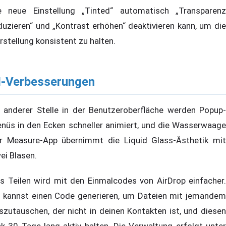
e neue Einstellung „Tinted“ automatisch „Transparenz
duzieren“ und „Kontrast erhöhen“ deaktivieren kann, um die
rstellung konsistent zu halten.
I-Verbesserungen
 anderer Stelle in der Benutzeroberfläche werden Popup-
nüs in den Ecken schneller animiert, und die Wasserwaage
r Measure-App übernimmt die Liquid Glass-Ästhetik mit
ei Blasen.
s Teilen wird mit den Einmalcodes von AirDrop einfacher.
 kannst einen Code generieren, um Dateien mit jemandem
szutauschen, der nicht in deinen Kontakten ist, und diesen
nk 30 Tage lang aktiv halten. Die Verwaltung erfolgt unter