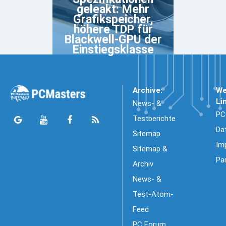
geleakt: Mehr
Grafikspeicher,
höhere TDP für
Blackwell-GPU der
Einstiegsklasse
Archive:
We
Li
News- &
PC
Testberichte
Da
Sitemap
Im
Sitemap &
Pa
Archiv
News- &
Test-Atom-
Feed
PC Forum