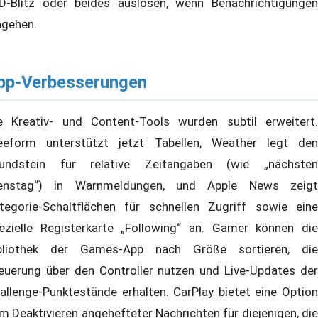
D-Blitz oder beides auslösen, wenn Benachrichtigungen
ngehen.
pp-Verbesserungen
e Kreativ- und Content-Tools wurden subtil erweitert.
eeform unterstützt jetzt Tabellen, Weather legt den
undstein für relative Zeitangaben (wie „nächsten
enstag“) in Warnmeldungen, und Apple News zeigt
tegorie-Schaltflächen für schnellen Zugriff sowie eine
ezielle Registerkarte „Following“ an. Gamer können die
bliothek der Games-App nach Größe sortieren, die
euerung über den Controller nutzen und Live-Updates der
allenge-Punktestände erhalten. CarPlay bietet eine Option
m Deaktivieren angehefteter Nachrichten für diejenigen, die