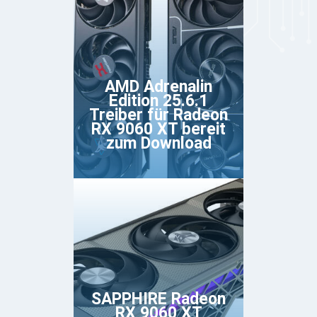
AMD Adrenalin
Edition 25.6.1
Treiber für Radeon
RX 9060 XT bereit
zum Download
SAPPHIRE Radeon
RX 9060 XT