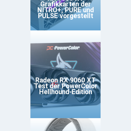
Grafikkarten der
NITRO+, PURE und
PULSE vorgestellt
Radeon RX 9060 XT
Test der PowerColor
Hellhound-Edition