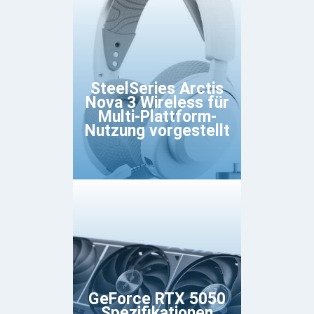
SteelSeries Arctis
Nova 3 Wireless für
Multi-Plattform-
Nutzung vorgestellt
GeForce RTX 5050
Spezifikationen