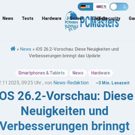
DE
EN
News
Tests
Hardware
Server
Games
IT-Security
Ga
»
News
»
iOS 26.2-Vorschau: Diese Neuigkeiten und
Verbesserungen brinngt das Update
Smartphones & Tablets
News
Hardware
2.11.2025, 09:25 Uhr
, von
News-Redaktion
~3 Min. Lesezeit
iOS 26.2-Vorschau: Diese
Neuigkeiten und
Verbesserungen brinngt