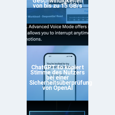
Geschwindigkeiten
von bis zu 15 GB/s
ChatGPT 4o kopiert
Stimme des Nutzers
bei einer
Sicherheitsüberprüfung
von OpenAI