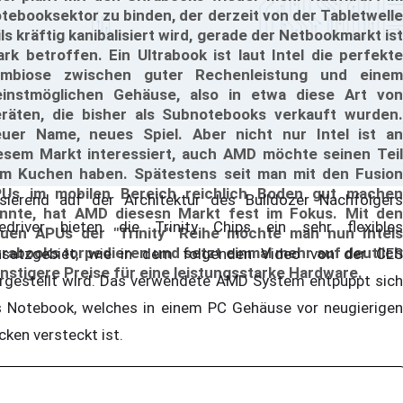
tebooksektor zu binden, der derzeit von der Tabletwelle
ils kräftig kanibalisiert wird, gerade der Netbookmarkt ist
ark betroffen. Ein Ultrabook ist laut Intel die perfekte
mbiose zwischen guter Rechenleistung und einem
einstmöglichen Gehäuse, also in etwa diese Art von
räten, die bisher als Subnotebooks verkauft wurden.
uer Name, neues Spiel. Aber nicht nur Intel ist an
esem Markt interessiert, auch AMD möchte seinen Teil
m Kuchen haben. Spätestens seit man mit den Fusion
Us im mobilen Bereich reichlich Boden gut machen
sierend auf der Architektur des Bulldozer Nachfolgers
nnte, hat AMD diesesn Markt fest im Fokus. Mit den
ledriver bieten die Trinity Chips ein sehr flexibles
uen APUs der "Trinity" Reihe möchte man nun Intels
trabooks torpedieren und setzt einmal mehr auf deutlich
nsatzgebiet, wie in dem folgenden Video von der CES
nstigere Preise für eine leistungsstarke Hardware.
rgestellt wird. Das verwendete AMD System entpuppt sich
s Notebook, welches in einem PC Gehäuse vor neugierigen
icken versteckt ist.