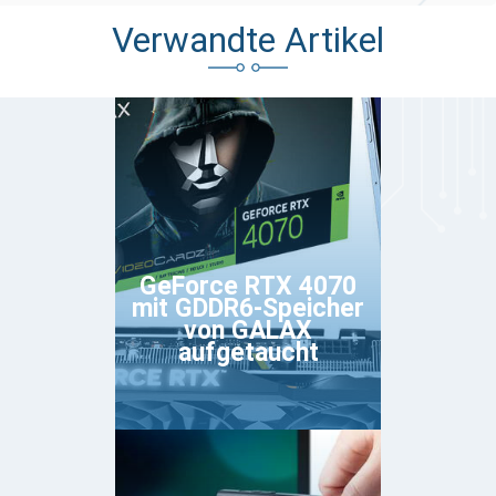
Verwandte Artikel
GeForce RTX 4070
mit GDDR6-Speicher
von GALAX
aufgetaucht