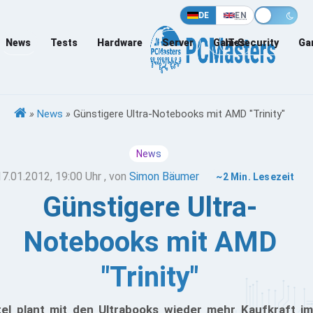
DE
EN
News
Tests
Hardware
Server
Games
IT-Security
Ga
»
News
»
Günstigere Ultra-Notebooks mit AMD "Trinity"
News
17.01.2012, 19:00 Uhr
, von
Simon Bäumer
~2 Min. Lesezeit
Günstigere Ultra-
Notebooks mit AMD
"Trinity"
tel plant mit den Ultrabooks wieder mehr Kaufkraft im