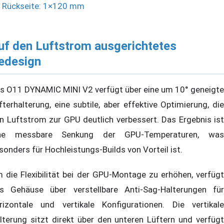
Rückseite: 1×120 mm
uf den Luftstrom ausgerichtetes
edesign
s O11 DYNAMIC MINI V2 verfügt über eine um 10° geneigte
fterhalterung, eine subtile, aber effektive Optimierung, die
n Luftstrom zur GPU deutlich verbessert. Das Ergebnis ist
ne messbare Senkung der GPU-Temperaturen, was
sonders für Hochleistungs-Builds von Vorteil ist.
 die Flexibilität bei der GPU-Montage zu erhöhen, verfügt
s Gehäuse über verstellbare Anti-Sag-Halterungen für
rizontale und vertikale Konfigurationen. Die vertikale
lterung sitzt direkt über den unteren Lüftern und verfügt