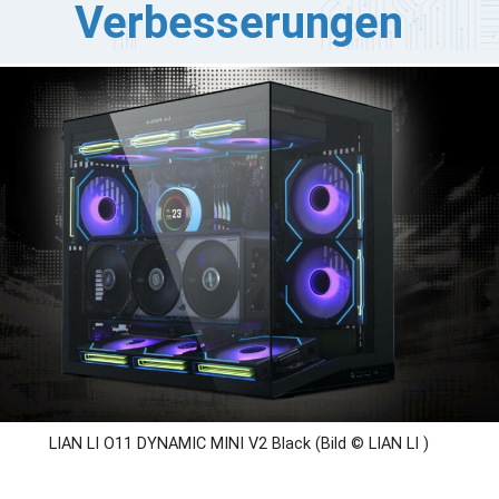
Verbesserungen
AN LI hat das O11 DYNAMIC MINI V2 vorgestellt, das ein
u gestaltetes kompaktes ATX-Gehäuse ist. Mit nur 2
tern mehr Volumen als das ursprüngliche O11 DYNAMIC
NI unterstützt die V2-Variante nun ATX-Mainboards in
ller Größe, Standard-ATX-Netzteile mit bis zu 200 mm
nge und fortschrittliche Kühlkonfigurationen.
LIAN LI O11 DYNAMIC MINI V2 Black (Bild © LIAN LI )