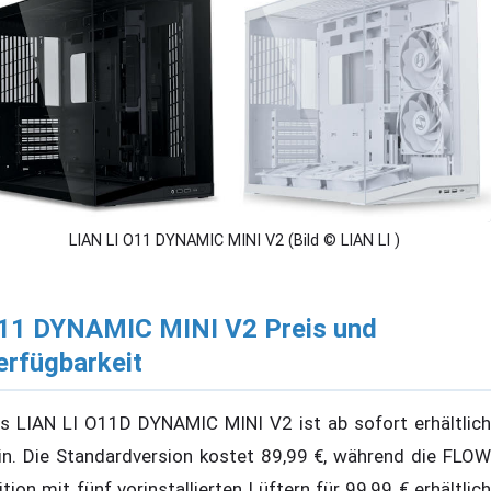
LIAN LI O11 DYNAMIC MINI V2 (Bild © LIAN LI )
11 DYNAMIC MINI V2 Preis und
erfügbarkeit
s LIAN LI O11D DYNAMIC MINI V2 ist ab sofort erhältlich
in. Die Standardversion kostet 89,99 €, während die FLOW
ition mit fünf vorinstallierten Lüftern für 99,99 € erhältlich