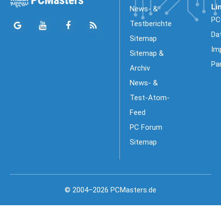
Li
News- &
PC
Testberichte
Da
Sitemap
Im
Sitemap &
Pa
Archiv
News- &
Test-Atom-
Feed
PC Forum
Sitemap
© 2004–2026 PCMasters.de