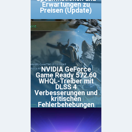
Erwartungen zu
Preisen (Update)
NVIDIA GeForce
Game Ready 572.60
WHQL-Treiber mit
DLSS 4
Verbesserungen und
kritischen
Fehlerbehebungen