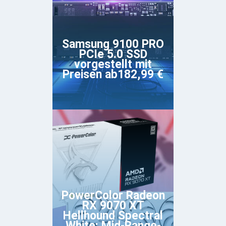
Samsung 9100 PRO
PCIe 5.0 SSD
vorgestellt mit
Preisen ab182,99 €
PowerColor Radeon
RX 9070 XT
Hellhound Spectral
White: Mid-Range-