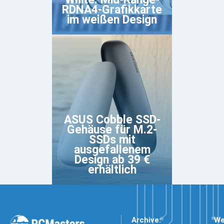
RDNA4-Grafikkarte
im weißen Design
ASUS Cobble SSD-
Gehäuse für M.2-
SSDs mit
ausgefallenem
Design ab 39 €
erhältlich
Archive:
We