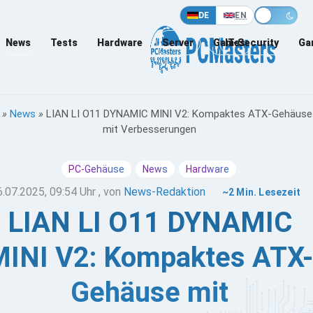
DE
EN
News
Tests
Hardware
Server
Games
IT-Security
Ga
»
News
»
LIAN LI O11 DYNAMIC MINI V2: Kompaktes ATX-Gehäuse
mit Verbesserungen
PC-Gehäuse
News
Hardware
6.07.2025, 09:54 Uhr
, von
News-Redaktion
~2 Min. Lesezeit
LIAN LI O11 DYNAMIC
MINI V2: Kompaktes ATX-
Gehäuse mit