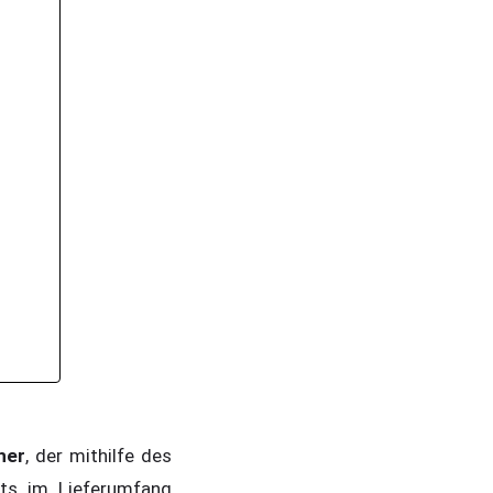
her
, der mithilfe des
its im Lieferumfang