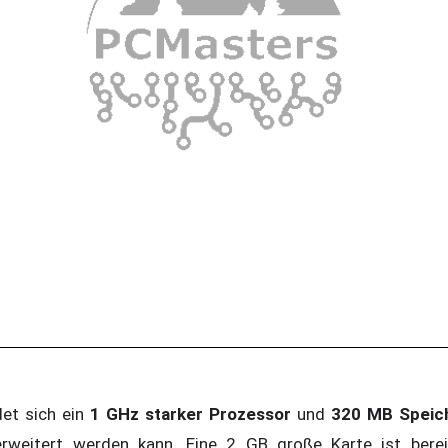
det sich ein
1 GHz starker Prozessor
und
320 MB Speic
erweitert werden kann. Eine 2 GB große Karte ist bere