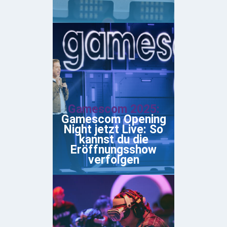
Gamescom 2025:
Gamescom Opening
Night jetzt Live: So
kannst du die
Eröffnungsshow
verfolgen