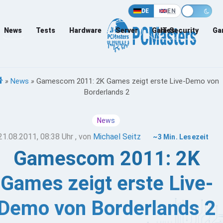
DE
EN
News
Tests
Hardware
Server
Games
IT-Security
Ga
»
News
»
Gamescom 2011: 2K Games zeigt erste Live-Demo von
Borderlands 2
News
21.08.2011, 08:38 Uhr
, von
Michael Seitz
~3 Min. Lesezeit
Gamescom 2011: 2K
Games zeigt erste Live-
Demo von Borderlands 2