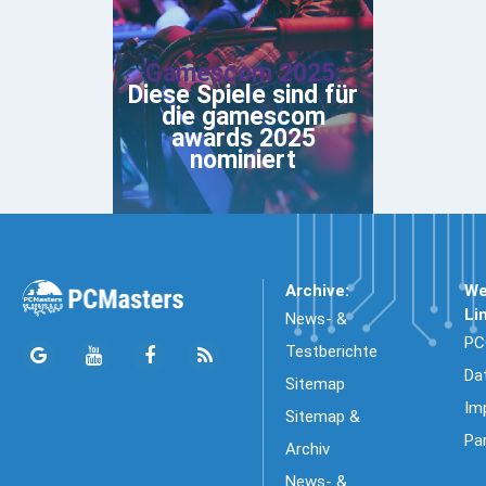
Gamescom 2025:
Diese Spiele sind für
die gamescom
awards 2025
nominiert
Archive:
We
Li
News- &
PC
Testberichte
Da
Sitemap
Im
Sitemap &
Pa
Archiv
News- &