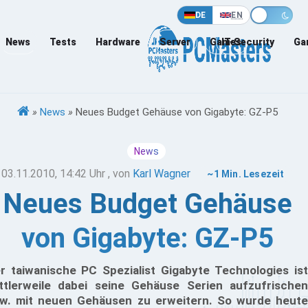
DE
EN
News
Tests
Hardware
Server
Games
IT-Security
Ga
»
News
»
Neues Budget Gehäuse von Gigabyte: GZ-P5
News
03.11.2010, 14:42 Uhr
, von
Karl Wagner
~1 Min. Lesezeit
Neues Budget Gehäuse
von Gigabyte: GZ-P5
r taiwanische PC Spezialist Gigabyte Technologies ist
ttlerweile dabei seine Gehäuse Serien aufzufrischen
w. mit neuen Gehäusen zu erweitern. So wurde heute