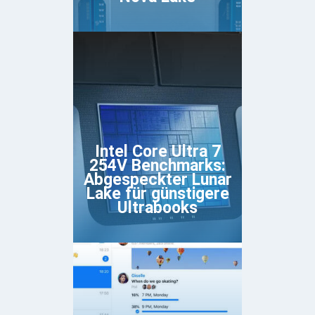
Intel Core Ultra 7
254V Benchmarks:
Abgespeckter Lunar
Lake für günstigere
Ultrabooks