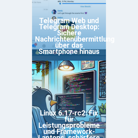
Telegram Web und
Telegram Desktop:
Sichere
Nachrichtenübermittlung
über das
Smartphone hinaus
Linux 6.17-rc2: Fix
für
Leistungsprobleme
und Framework-
Laptops, schärfere