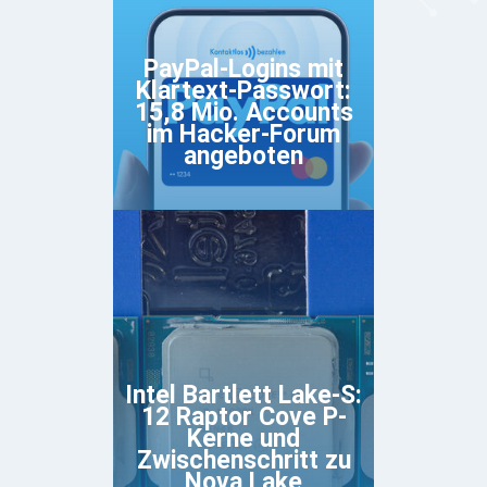
PayPal-Logins mit
Klartext-Passwort:
15,8 Mio. Accounts
im Hacker-Forum
angeboten
Intel Bartlett Lake-S:
12 Raptor Cove P-
Kerne und
Zwischenschritt zu
Nova Lake