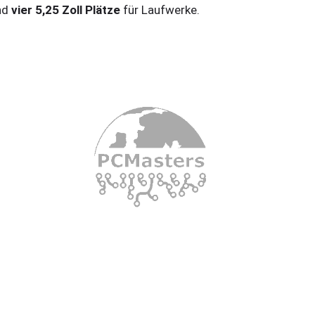
nd
vi
er 5,25 Zoll Plätze
für Laufwerke.