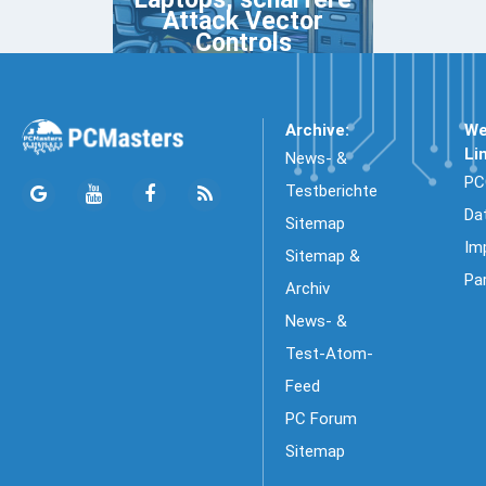
Attack Vector
Controls
Archive:
We
Li
News- &
PC
Testberichte
Da
Sitemap
Im
Sitemap &
Pa
Archiv
News- &
Test-Atom-
Feed
PC Forum
Sitemap