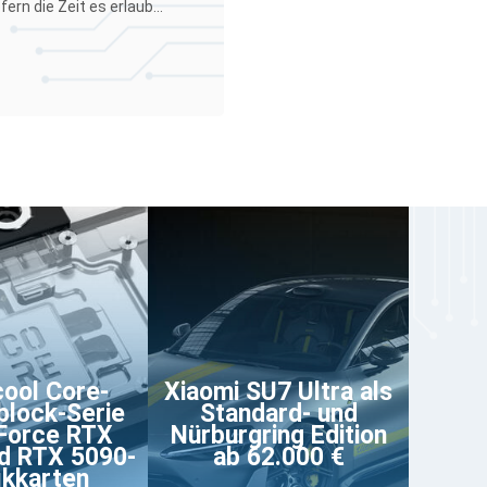
rn die Zeit es erlaub...
ool Core-
Xiaomi SU7 Ultra als
lock-Serie
Standard- und
Force RTX
Nürburgring Edition
d RTX 5090-
ab 62.000 €
ikkarten