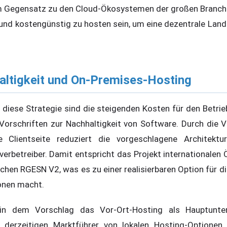
 Gegensatz zu den Cloud-Ökosystemen der großen Branchen
 und kostengünstig zu hosten sein, um eine dezentrale Land
altigkeit und On-Premises-Hosting
r diese Strategie sind die steigenden Kosten für den Betri
orschriften zur Nachhaltigkeit von Software. Durch die 
 Clientseite reduziert die vorgeschlagene Architektu
erbetreiber. Damit entspricht das Projekt internationalen 
schen RGESN V2, was es zu einer realisierbaren Option für 
onen macht.
 in dem Vorschlag das Vor-Ort-Hosting als Hauptunte
derzeitigen Marktführer von lokalen Hosting-Optionen a