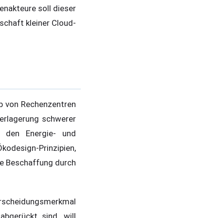
akteure soll dieser
schaft kleiner Cloud-
eb von Rechenzentren
Verlagerung schwerer
r den Energie- und
Ökodesign-Prinzipien,
die Beschaffung durch
rscheidungsmerkmal
bgerückt sind, will