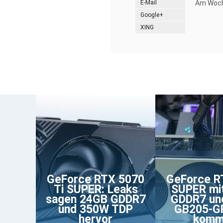
E-Mail
Am Woche
Google+
XING
GeForce RTX 5070
GeForce R
Ti SUPER: Leaks
SUPER mi
sagen 24GB GDDR7
GDDR7 und
und 350W TDP
GB205-GP
hervor
komm