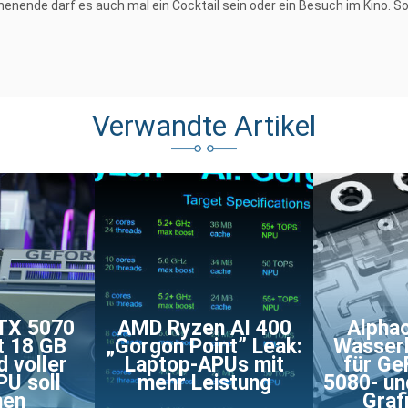
nende darf es auch mal ein Cocktail sein oder ein Besuch im Kino. Sofe
Verwandte Artikel
TX 5070
AMD Ryzen AI 400
Alphac
t 18 GB
„Gorgon Point” Leak:
Wasserb
 voller
Laptop-APUs mit
für Ge
U soll
mehr Leistung
5080- un
en
Graf