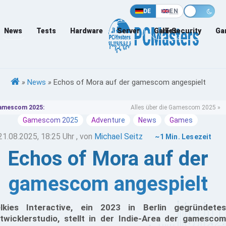
DE
EN
News
Tests
Hardware
Server
Games
IT-Security
Ga
»
News
»
Echos of Mora auf der gamescom angespielt
amescom 2025:
Alles über die Gamescom 2025 »
Gamescom 2025
Adventure
News
Games
21.08.2025, 18:25 Uhr
, von
Michael Seitz
~1 Min. Lesezeit
Echos of Mora auf der
gamescom angespielt
lkies Interactive, ein 2023 in Berlin gegründetes
twicklerstudio, stellt in der Indie-Area der gamescom