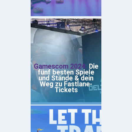
Gamescom 2024:
Die
fünf besten Spiele
und Stände & dein
Weg zu Fastlane-
Tickets