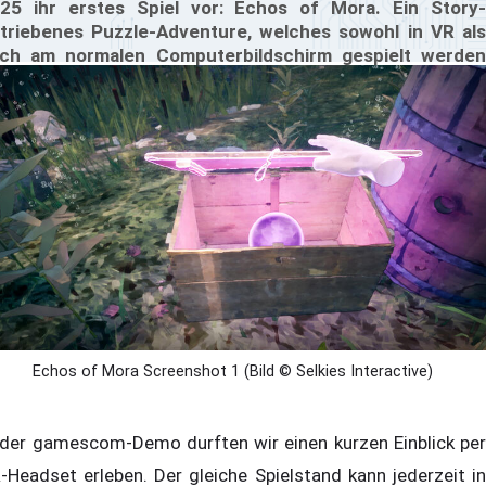
25 ihr erstes Spiel vor: Echos of Mora. Ein Story-
triebenes Puzzle-Adventure, welches sowohl in VR als
ch am normalen Computerbildschirm gespielt werden
nn. Unseren Ersten Eindruck verraten wir euch in
esem Artikel.
Echos of Mora Screenshot 1 (Bild © Selkies Interactive)
 der gamescom-Demo durften wir einen kurzen Einblick per
-Headset erleben. Der gleiche Spielstand kann jederzeit in