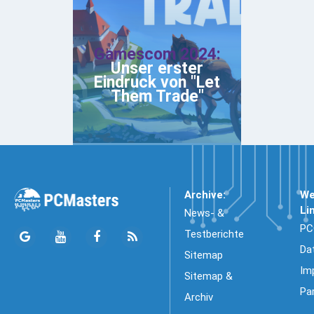
Gamescom 2024:
Unser erster
Eindruck von "Let
Them Trade"
Archive:
We
Li
News- &
PC
Testberichte
Da
Sitemap
Im
Sitemap &
Pa
Archiv