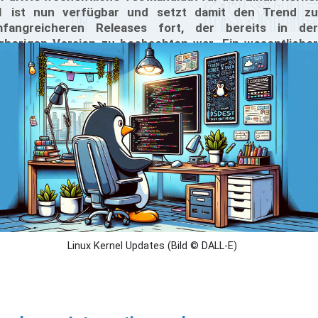
1 ist nun verfügbar und setzt damit den Trend zu
fangreicheren Releases fort, der bereits in der
rherigen Version zu beobachten war. Ein wesentlicher
eil dieses Updates konzentriert sich auf das
tzwerksubsystem, wobei etwa ein Drittel der Patches
wohl das Kern-Netzwerk als auch die zugehörigen
eiber betrifft.
Linux Kernel Updates (Bild © DALL-E)