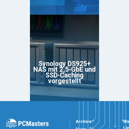
Synology DS925+
NAS mit 2,5-GbE und
SSD-Caching
vorgestellt
Archive:
We
Li
News- &