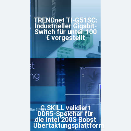
TRENDnet TI-G51SC:
Industrieller Gigabit-
Switch für unter 100
€ vorgestellt
G.SKILL validiert
DDR5-Speicher für
die Intel 200S Boost
Übertaktungsplattform