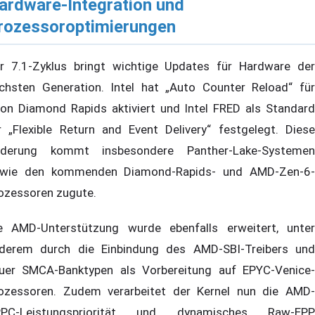
ardware-Integration und
rozessoroptimierungen
r 7.1-Zyklus bringt wichtige Updates für Hardware der
chsten Generation. Intel hat „Auto Counter Reload“ für
on Diamond Rapids aktiviert und Intel FRED als Standard
r „Flexible Return and Event Delivery“ festgelegt. Diese
derung kommt insbesondere Panther-Lake-Systemen
wie den kommenden Diamond-Rapids- und AMD-Zen-6-
ozessoren zugute.
e AMD-Unterstützung wurde ebenfalls erweitert, unter
derem durch die Einbindung des AMD-SBI-Treibers und
uer SMCA-Banktypen als Vorbereitung auf EPYC-Venice-
ozessoren. Zudem verarbeitet der Kernel nun die AMD-
PC-Leistungspriorität und dynamisches Raw-EPP