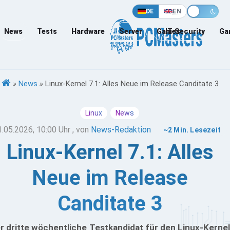
DE
EN
News
Tests
Hardware
Server
Games
IT-Security
Ga
»
News
»
Linux-Kernel 7.1: Alles Neue im Release Canditate 3
Linux
News
1.05.2026, 10:00 Uhr
, von
News-Redaktion
~2 Min. Lesezeit
Linux-Kernel 7.1: Alles
Neue im Release
Canditate 3
r dritte wöchentliche Testkandidat für den Linux-Kernel