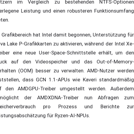
tzern im Vergleich zu bestehenden NTFS-Optionen
erlegene Leistung und einen robusteren Funktionsumfang
eten.
 Grafikbereich hat Intel damit begonnen, Unterstützung für
va Lake P-Grafikkarten zu aktivieren, während der Intel Xe-
eiber eine neue User-Space-Schnittstelle erhält, um den
uck auf den Videospeicher und das Out-of-Memory-
rhalten (OOM) besser zu verwalten. AMD-Nutzer werden
ststellen, dass GCN 1.1-APUs wie Kaveri standardmäßig
f den AMDGPU-Treiber umgestellt werden. Außerdem
möglicht der AMDXDNA-Treiber nun Abfragen zum
peicherverbrauch pro Prozess und Berichte zur
istungsabschätzung für Ryzen-AI-NPUs.