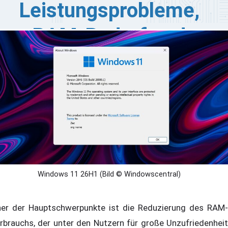
Leistungsprobleme,
RAM-Bedarf und
Latenzensenkung an
chdem Microsoft wegen der Leistungsprobleme und Ki-
op in Windows 11 auf breite Kritik gestoßen ist,
ternimmt das Unternehmen nun endlich Schritte, um
ese Probleme zu adressieren. Das Unternehmen hat
nen umfassenden Plan angekündigt, um die Leistung,
verlässigkeit und das allgemeine Benutzererlebnis des
triebssystems zu verbessern.
Windows 11 26H1 (Bild © Windowscentral)
ner der Hauptschwerpunkte ist die Reduzierung des RAM-
rbrauchs, der unter den Nutzern für große Unzufriedenheit