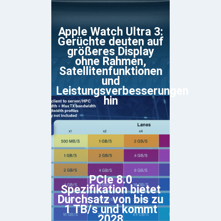
Apple Watch Ultra 3:
Gerüchte deuten auf
größeres Display
ohne Rahmen,
Satellitenfunktionen
und
Leistungsverbesserungen
hin
PCIe 8.0
Spezifikation bietet
Durchsatz von bis zu
1 TB/s und kommt
2028