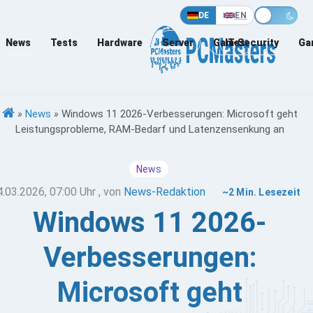
DE
EN
News
Tests
Hardware
Server
Games
IT-Security
Ga
»
News
»
Windows 11 2026-Verbesserungen: Microsoft geht
Leistungsprobleme, RAM-Bedarf und Latenzensenkung an
News
4.03.2026, 07:00 Uhr
, von
News-Redaktion
~2 Min. Lesezeit
Windows 11 2026-
Verbesserungen:
Microsoft geht