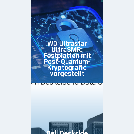
WD Ultrastar
UltraSMR:
Festplatten mit
Post-Quantum-
Kryptografie
vorgestellt
Dell Deskside