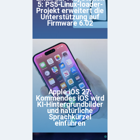
5: PS5-Linux-loader-
Projekt erweitert die
Unterstützung auf
Firmware 6.02
Apple iOS 27:
Kommendes iOS wird
KI-Hintergrundbilder
und natürliche
Sprachkürzel
einführen