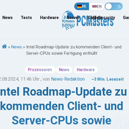
DE
EN
News
Tests
Hardware
Server
Games
IT-Security
Ga
»
News
»
Intel Roadmap-Update zu kommenden Client- und
Server-CPUs sowie Fertigung enthüllt
Prozessoren
News
Hardware
2.08.2024, 11:46 Uhr
, von
News-Redaktion
~3 Min. Lesezeit
Intel Roadmap-Update zu
kommenden Client- und
Server-CPUs sowie