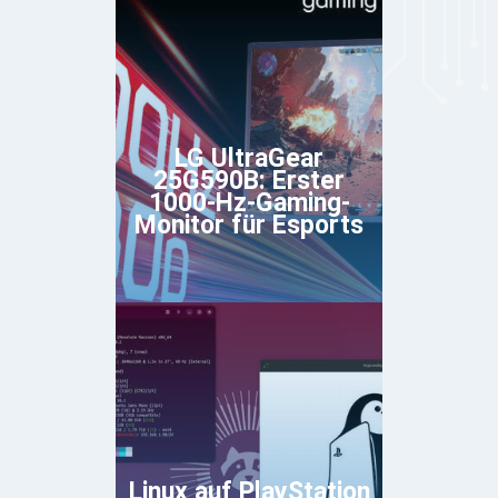
LG UltraGear
25G590B: Erster
1000-Hz-Gaming-
Monitor für Esports
Linux auf PlayStation