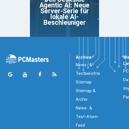
Agentic AI: Neue
Server-Serie für
lokale AI-
Beschleuniger
Archive:
We
Li
News- &
PC
Testberichte
Da
Sitemap
Im
Sitemap &
Pa
Archiv
News- &
Test-Atom-
Feed