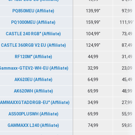
PQ850MEU (Affiliate)
139,99"
97,99
PQ1000MEU (Affiliate)
159,99"
111,99"
CASTLE 240 RGB" (Affiliate)
104,99"
73,49
CASTLE 360RGB V2 EU (Affiliate)
124,99"
87,49
RF120M" (Affiliate)
44,99
31,49
Gammaxx-GTEV2-WH-EU (Affiliate)
32,99
23,09
AK620EU (Affiliate)
64,99
45,49
AK620WH (Affiliate)
69,99
48,99
AMMAXXGTADDRGB-EU" (Affiliate)
34,99
27,99
AS500PLUSWH (Affiliate)
69,99
55,99
GAMMAXX L240 (Affiliate)
74,99
59,85