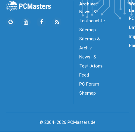
Archive:
We
Li
News- &
PC
Testberichte
Da
Sitemap
Im
Sitemap &
Pa
Archiv
News- &
Test-Atom-
Feed
PC Forum
Sitemap
© 2004–2026 PCMasters.de