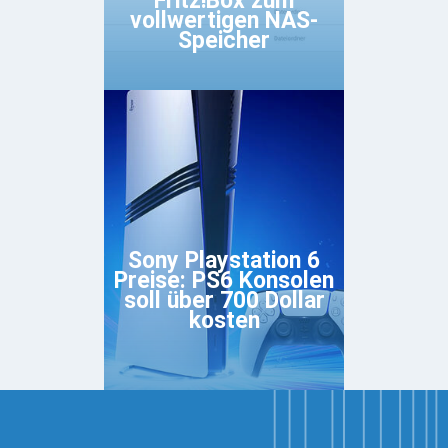
Fritz!Box zum
vollwertigen NAS-
Speicher
Sony Playstation 6
Preise: PS6 Konsolen
soll über 700 Dollar
kosten