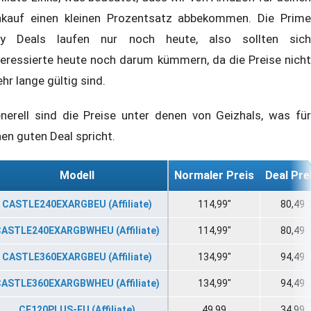
nkauf einen kleinen Prozentsatz abbekommen. Die Prime
y Deals laufen nur noch heute, also sollten sich
teressierte heute noch darum kümmern, da die Preise nicht
hr lange gültig sind.
nerell sind die Preise unter denen von Geizhals, was für
nen guten Deal spricht.
Modell
Normaler Preis
Deal Pre
CASTLE240EXARGBEU (Affiliate)
114,99"
80,49
ASTLE240EXARGBWHEU (Affiliate)
114,99"
80,49
CASTLE360EXARGBEU (Affiliate)
134,99"
94,49
ASTLE360EXARGBWHEU (Affiliate)
134,99"
94,49
CF120PLUS-EU (Affiliate)
49,99
34,99