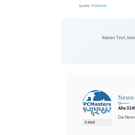
Quelle:
PCGamer
Keinen Test, kei
News-
Alle 324
Die News
E-Mail