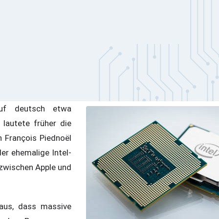
 auf deutsch etwa
o lautete früher die
n François Piednoël
der ehemalige Intel-
 zwischen Apple und
aus, dass massive