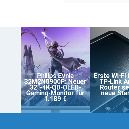
Philips Evnia
Erste Wi-Fi 
32M2N8900P: Neuer
TP-Link A
32”-4K-QD-OLED-
Router se
Gaming-Monitor für
neue Sta
1.189 €