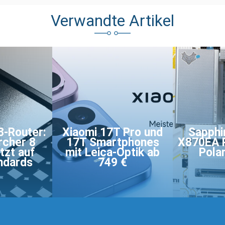
Verwandte Artikel
8-Router:
Xiaomi 17T Pro und
Sapphi
rcher 8
17T Smartphones
X870EA 
tzt auf
mit Leica-Optik ab
Pola
ndards
749 €