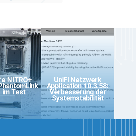
re NITRO+
UniFi Netzwerk
PhantomLink
Application 10.3.58:
r im Test
Verbesserung der
Systemstabilität