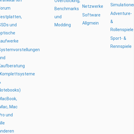
Grafikkarten
Overclocking,
Simulatione
Netzwerke
Forum
Benchmarks
Adventure-
Software
Festplatten,
und
&
Allgmein
SSDs und
Modding
Rollenspiele
optische
Sport- &
Laufwerke
Rennspiele
Systemvorstellungen
und
Kaufberatung
(Komplettsysteme
&
Notebooks)
MacBook,
iMac, Mac
Pro und
lle
anderen