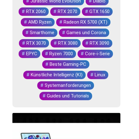
#
Jurassic World Evolution
#
Diablo
#
RTX 2060
#
RTX 2070
#
GTX 1650
#
AMD Ryzen
#
Radeon RX 5700 (XT)
#
Smarthome
#
Games und Corona
#
RTX 3070
#
RTX 3080
#
RTX 3090
#
EPYC
#
Ryzen 7000
#
Core-i-Serie
#
Beste Gaming-PC
#
Künstliche Intelligenz (KI)
#
Linux
#
Systemanforderungen
#
Guides und Tutorials