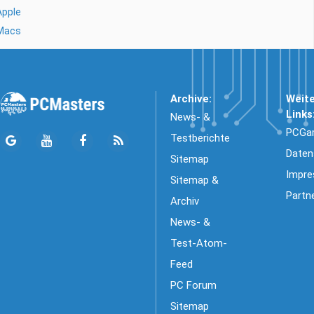
Apple
Macs
Archive:
Weit
Links
News- &
PCGa
Testberichte
Daten
Sitemap
Impr
Sitemap &
Partn
Archiv
News- &
Test-Atom-
Feed
PC Forum
Sitemap