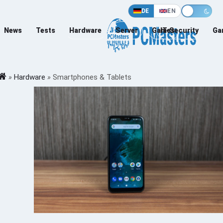
DE
EN
News
Tests
Hardware
Server
Games
IT-Security
Ga
»
Hardware
»
Smartphones & Tablets