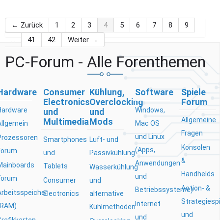
← Zurück
1
2
3
4
5
6
7
8
9
…
41
42
Weiter →
PC-Forum - Alle Forenthemen
Hardware
Consumer
Kühlung,
Software
Spiele
Electronics
Overclocking
Forum
Hardware
Windows,
und
und
Allgemeine
Multimedia
Mods
Allgemein
Mac OS
Fragen
und Linux
Prozessoren
Smartphones
Luft- und
Konsolen
(Apps,
Forum
und
Passivkühlung
&
Anwendungen
Mainboards
Tablets
Wasserkühlung
Handhelds
und
Forum
Consumer
und
Action- &
Betriebssysteme)
Arbeitsspeicher
Electronics
alternative
Strategiesp
Internet
(RAM)
Kühlmethoden
und
und