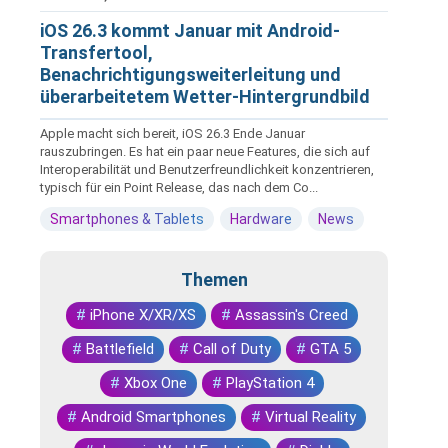
iOS 26.3 kommt Januar mit Android-
Transfertool,
Benachrichtigungsweiterleitung und
überarbeitetem Wetter-Hintergrundbild
Apple macht sich bereit, iOS 26.3 Ende Januar
rauszubringen. Es hat ein paar neue Features, die sich auf
Interoperabilität und Benutzerfreundlichkeit konzentrieren,
typisch für ein Point Release, das nach dem Co...
Smartphones & Tablets
Hardware
News
Themen
#
iPhone X/XR/XS
#
Assassin's Creed
#
Battlefield
#
Call of Duty
#
GTA 5
#
Xbox One
#
PlayStation 4
#
Android Smartphones
#
Virtual Reality