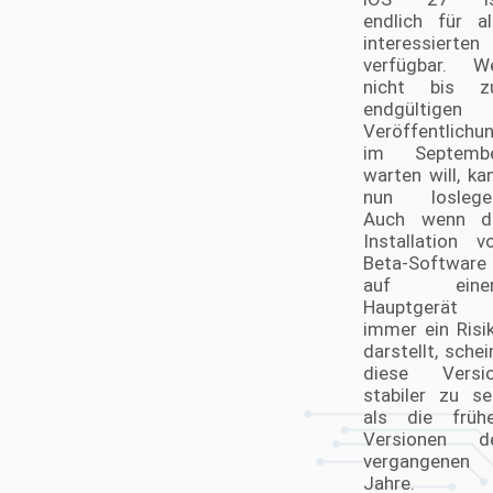
endlich für al
interessierten
verfügbar. W
nicht bis z
endgültigen
Veröffentlichu
im Septemb
warten will, ka
nun loslege
Auch wenn d
Installation v
Beta-Software
auf eine
Hauptgerät
immer ein Risi
darstellt, schei
diese Versi
stabiler zu se
als die früh
Versionen d
vergangenen
Jahre.