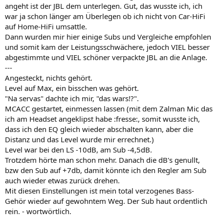
angeht ist der JBL dem unterlegen. Gut, das wusste ich, ich
war ja schon länger am Überlegen ob ich nicht von Car-HiFi
auf Home-HiFi umsattle.
Dann wurden mir hier einige Subs und Vergleiche empfohlen
und somit kam der Leistungsschwächere, jedoch VIEL besser
abgestimmte und VIEL schöner verpackte JBL an die Anlage.
---
Angesteckt, nichts gehört.
Level auf Max, ein bisschen was gehört.
"Na servas" dachte ich mir, "das wars!?".
MCACC gestartet, einmessen lassen (mit dem Zalman Mic das
ich am Headset angeklipst habe :fresse:, somit wusste ich,
dass ich den EQ gleich wieder abschalten kann, aber die
Distanz und das Level wurde mir errechnet.)
Level war bei den LS -10dB, am Sub -4,5dB.
Trotzdem hörte man schon mehr. Danach die dB's genullt,
bzw den Sub auf +7db, damit könnte ich den Regler am Sub
auch wieder etwas zurück drehen.
Mit diesen Einstellungen ist mein total verzogenes Bass-
Gehör wieder auf gewohntem Weg. Der Sub haut ordentlich
rein. - wortwörtlich.