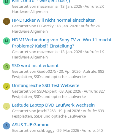
Fan Control - wie geht das?;)
M
Gestartet von mazemania
13. Jan. 2026
Aufrufe: 2K
Hardware Allgemein
HP-Drucker will nicht normal einschalten
F
Gestartet von FFGorcky
18. Jan. 2026
Aufrufe: 2K
Hardware Allgemein
HDMI Verbindung von Sony TV zu Win 11 macht
M
Probleme? Kabel? Einstellung?
Gestartet von mazemania
13. Jan. 2026
Aufrufe: 1K
Hardware Allgemein
SSD wird nicht erkannt
G
Gestartet von Guido0275
20. Apr. 2026
Aufrufe: 882
Festplatten, SSDs und optische Laufwerke
Umfangreiche SSD Test Webseite
S
Gestartet von SSD-Expert
03. Apr. 2026
Aufrufe: 827
Festplatten, SSDs und optische Laufwerke
Latitude Laptop DVD Laufwerk wechseln
J
Gestartet von joschi3268
19. Juni 2026
Aufrufe: 639
Festplatten, SSDs und optische Laufwerke
ASUS TUF Gaming
S
Gestartet von schbuggy
29. Mai 2026
Aufrufe: 540