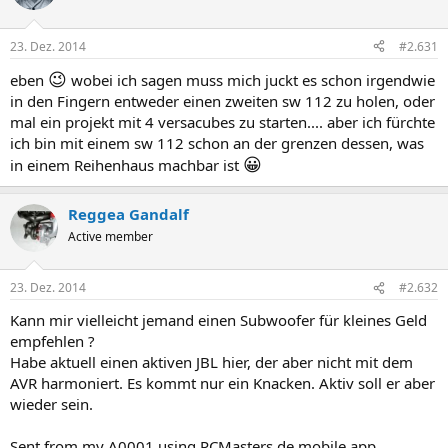
23. Dez. 2014
#2.631
😉
eben
wobei ich sagen muss mich juckt es schon irgendwie
in den Fingern entweder einen zweiten sw 112 zu holen, oder
mal ein projekt mit 4 versacubes zu starten.... aber ich fürchte
ich bin mit einem sw 112 schon an der grenzen dessen, was
😀
in einem Reihenhaus machbar ist
Reggea Gandalf
Active member
23. Dez. 2014
#2.632
Kann mir vielleicht jemand einen Subwoofer für kleines Geld
empfehlen ?
Habe aktuell einen aktiven JBL hier, der aber nicht mit dem
AVR harmoniert. Es kommt nur ein Knacken. Aktiv soll er aber
wieder sein.
Sent from my A0001 using PCMasters.de mobile app