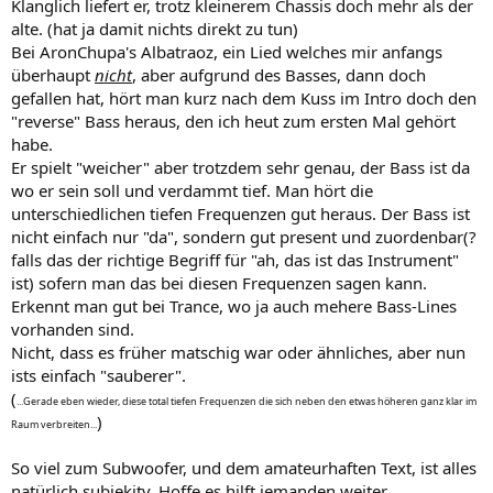
Klanglich liefert er, trotz kleinerem Chassis doch mehr als der
alte. (hat ja damit nichts direkt zu tun)
Bei AronChupa's Albatraoz, ein Lied welches mir anfangs
überhaupt
nicht
, aber aufgrund des Basses, dann doch
gefallen hat, hört man kurz nach dem Kuss im Intro doch den
"reverse" Bass heraus, den ich heut zum ersten Mal gehört
habe.
Er spielt "weicher" aber trotzdem sehr genau, der Bass ist da
wo er sein soll und verdammt tief. Man hört die
unterschiedlichen tiefen Frequenzen gut heraus. Der Bass ist
nicht einfach nur "da", sondern gut present und zuordenbar(?
falls das der richtige Begriff für "ah, das ist das Instrument"
ist) sofern man das bei diesen Frequenzen sagen kann.
Erkennt man gut bei Trance, wo ja auch mehere Bass-Lines
vorhanden sind.
Nicht, dass es früher matschig war oder ähnliches, aber nun
ists einfach "sauberer".
(
...Gerade eben wieder, diese total tiefen Frequenzen die sich neben den etwas höheren ganz klar im
)
Raum verbreiten...
So viel zum Subwoofer, und dem amateurhaften Text, ist alles
natürlich subjekitv. Hoffe es hilft jemanden weiter.