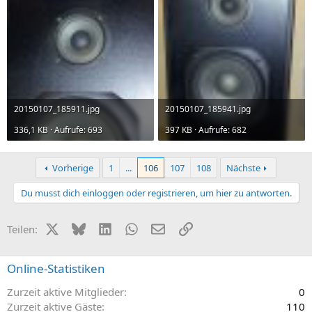
20150107_185911.jpg
20150107_185941.jpg
336,1 KB · Aufrufe: 693
397 KB · Aufrufe: 682
Vorherige
1
...
106
107
108
Nächste
Du musst dich einloggen oder registrieren, um hier zu antworten.
X (Twitter)
Bluesky
LinkedIn
WhatsApp
E-Mail
Link
Teilen:
Online-Statistiken
Zurzeit aktive Mitglieder
0
Zurzeit aktive Gäste
110