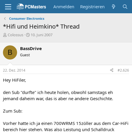
Anmelden
Registrieren
Consumer Electronics
*Hifi und Heimkino* Thread
E
E
Colossus
10. Juni 2007
r
r
s
s
BassDrive
t
t
B
Guest
e
e
l
l
l
l
22. Dez. 2014
#2.626
e
t
r
a
Hey HiFiler,
m
den Sub "durfte" ich heute holen, obwohl samstags eh
jemand daheim war, das is aber ne andere Geschichte.
Zum Sub:
Vorher hatte ich ja einen 700WRMS 15zöller aus dem Car-HiFi
bereich hier stehen. Was also Leistung und Schalldruck