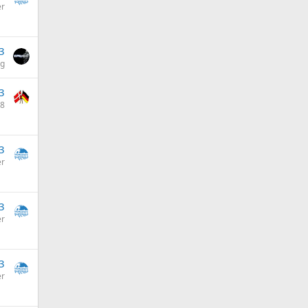
er
3
og
3
58
3
er
3
er
3
er