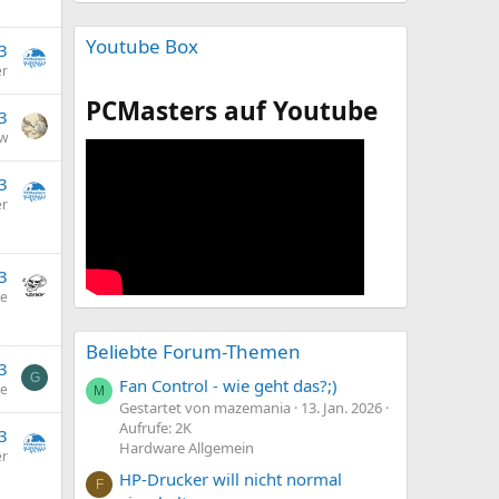
Youtube Box
3
er
PCMasters auf Youtube
3
w
3
er
3
ne
Beliebte Forum-Themen
3
G
Fan Control - wie geht das?;)
ie
M
Gestartet von mazemania
13. Jan. 2026
Aufrufe: 2K
3
Hardware Allgemein
er
HP-Drucker will nicht normal
F