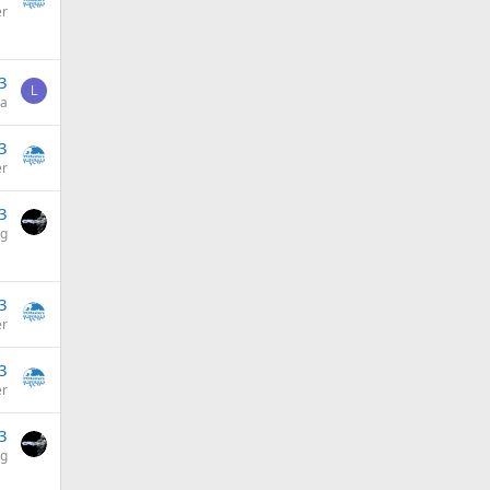
er
3
L
la
3
er
3
og
3
er
3
er
3
og