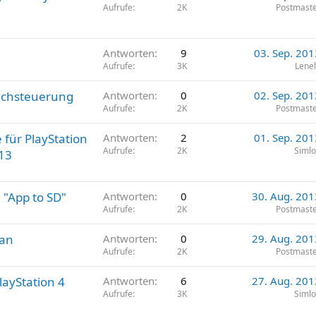
Aufrufe
2K
Postmast
Antworten
9
03. Sep. 201
Aufrufe
3K
Lene
rachsteuerung
Antworten
0
02. Sep. 201
Aufrufe
2K
Postmast
 für PlayStation
Antworten
2
01. Sep. 201
Aufrufe
2K
Siml
013
 "App to SD"
Antworten
0
30. Aug. 201
Aufrufe
2K
Postmast
 an
Antworten
0
29. Aug. 201
Aufrufe
2K
Postmast
layStation 4
Antworten
6
27. Aug. 201
Aufrufe
3K
Siml