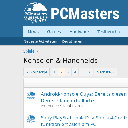
News
Games
Hardware
Testberichte
Neueste Aktivitäten
Registrieren
Spiele
Konsolen & Handhelds
Vorherige
1
2
3
4
...
7
Nächste
Android-Konsole Ouya: Bereits diesen
Deutschland erhältlich?
Postmaster
07. Okt. 2013
Sony PlayStation 4: DualShock 4-Contr
funktioniert auch am PC