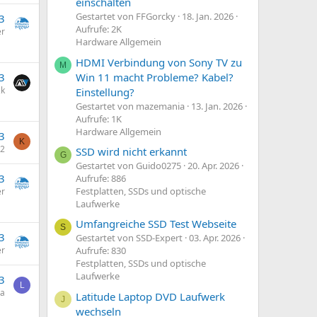
einschalten
Gestartet von FFGorcky
18. Jan. 2026
3
Aufrufe: 2K
er
Hardware Allgemein
HDMI Verbindung von Sony TV zu
M
Win 11 macht Probleme? Kabel?
3
2k
Einstellung?
Gestartet von mazemania
13. Jan. 2026
Aufrufe: 1K
Hardware Allgemein
3
K
12
SSD wird nicht erkannt
G
Gestartet von Guido0275
20. Apr. 2026
3
Aufrufe: 886
Festplatten, SSDs und optische
er
Laufwerke
Umfangreiche SSD Test Webseite
S
3
Gestartet von SSD-Expert
03. Apr. 2026
er
Aufrufe: 830
Festplatten, SSDs und optische
Laufwerke
3
L
la
Latitude Laptop DVD Laufwerk
J
wechseln