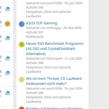
Gestartet von joschi3268
19. Juni 2026
3
Aufrufe: 643
Festplatten, SSDs und optische
er
Laufwerke
3
ASUS TUF Gaming
M
S
91
Gestartet von schbuggy
29. Mai 2026
Aufrufe: 541
3
Mainboards
er
Neues SSD Benchmark Programm
S
(AS SSD und CrystalDiskMark
Alternative)
3
Gestartet von SSD-Expert
21. Juli 2026
er
Aufrufe: 368
Festplatten, SSDs und optische
3
Laufwerke
er
Wo ist mein Thread, CD Laufwerk
J
funktioniert nicht mehr?
Gestartet von joschi3268
19. Juni 2026
3
Aufrufe: 346
er
Festplatten, SSDs und optische
Laufwerke
Booten und Starten von Windows