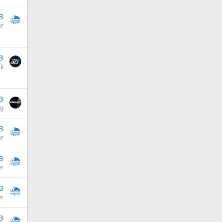
3
er
3
2k
3
og
3
er
3
er
3
er
3