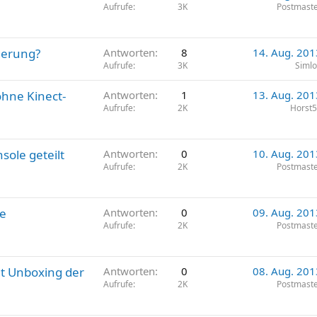
Aufrufe
3K
Postmast
igerung?
Antworten
8
14. Aug. 201
Aufrufe
3K
Siml
ohne Kinect-
Antworten
1
13. Aug. 201
Aufrufe
2K
Horst
sole geteilt
Antworten
0
10. Aug. 201
Aufrufe
2K
Postmast
ne
Antworten
0
09. Aug. 201
Aufrufe
2K
Postmast
gt Unboxing der
Antworten
0
08. Aug. 201
Aufrufe
2K
Postmast