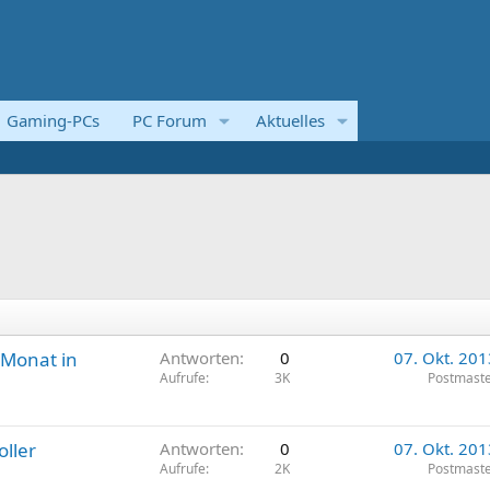
Gaming-PCs
PC Forum
Aktuelles
 Monat in
Antworten
0
07. Okt. 201
Aufrufe
3K
Postmast
oller
Antworten
0
07. Okt. 201
Aufrufe
2K
Postmast