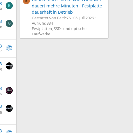
B
3
dauert mehre Minuten - Festplatte
B
a
dauerhaft in Betrieb
Gestartet von Baltic76
05. Juli 2026
3
Aufrufe: 334
G
ie
Festplatten, SSDs und optische
Laufwerke
3
er
3
og
3
is
3
og
3