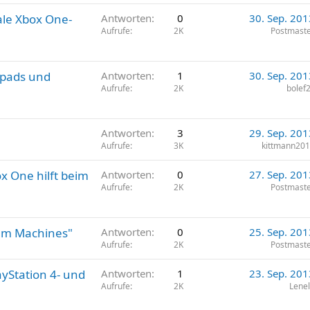
ale Xbox One-
Antworten
0
30. Sep. 201
Aufrufe
2K
Postmast
hpads und
Antworten
1
30. Sep. 201
Aufrufe
2K
bolef
Antworten
3
29. Sep. 201
Aufrufe
3K
kittmann20
ox One hilft beim
Antworten
0
27. Sep. 201
Aufrufe
2K
Postmast
am Machines"
Antworten
0
25. Sep. 201
Aufrufe
2K
Postmast
yStation 4- und
Antworten
1
23. Sep. 201
Aufrufe
2K
Lene