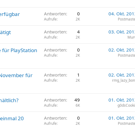
erfügbar
Antworten
0
04. Okt. 201
Aufrufe
2K
Postmast
ätigt
Antworten
4
03. Okt. 201
Aufrufe
2K
Mur
 für PlayStation
Antworten
0
02. Okt. 201
Aufrufe
2K
Postmast
. November für
Antworten
1
02. Okt. 201
Aufrufe
2K
rmg_lazy_bo
ältlich?
Antworten
49
01. Okt. 201
Aufrufe
6K
g0dsCook
 einmal 20
Antworten
0
01. Okt. 201
Aufrufe
2K
Postmast