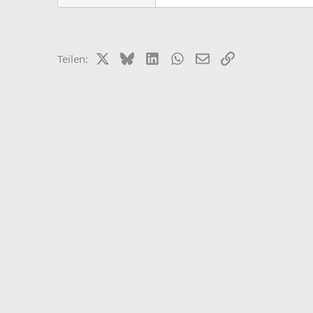
X (Twitter)
Bluesky
LinkedIn
WhatsApp
E-Mail
Link
Teilen: