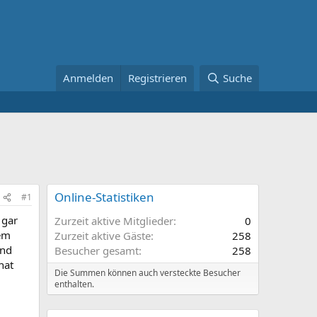
Anmelden
Registrieren
Suche
Online-Statistiken
#1
 gar
Zurzeit aktive Mitglieder
0
nem
Zurzeit aktive Gäste
258
und
Besucher gesamt
258
hat
Die Summen können auch versteckte Besucher
enthalten.