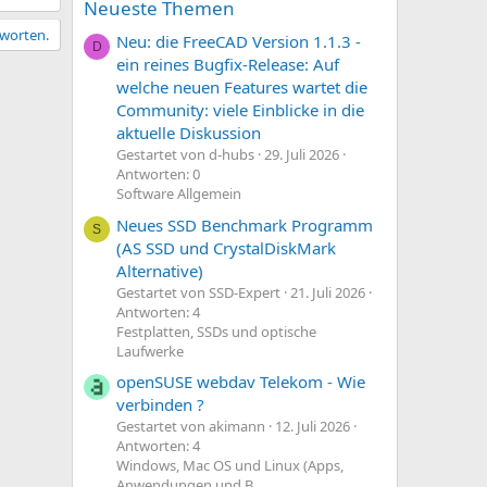
Neueste Themen
tworten.
Neu: die FreeCAD Version 1.1.3 -
D
ein reines Bugfix-Release: Auf
welche neuen Features wartet die
Community: viele Einblicke in die
aktuelle Diskussion
Gestartet von d-hubs
29. Juli 2026
Antworten: 0
Software Allgemein
Neues SSD Benchmark Programm
S
(AS SSD und CrystalDiskMark
Alternative)
Gestartet von SSD-Expert
21. Juli 2026
Antworten: 4
Festplatten, SSDs und optische
Laufwerke
openSUSE webdav Telekom - Wie
verbinden ?
Gestartet von akimann
12. Juli 2026
Antworten: 4
Windows, Mac OS und Linux (Apps,
Anwendungen und B