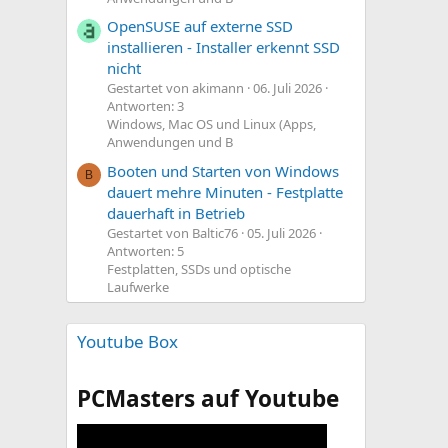
OpenSUSE auf externe SSD
installieren - Installer erkennt SSD
nicht
Gestartet von akimann
06. Juli 2026
Antworten: 3
Windows, Mac OS und Linux (Apps,
Anwendungen und B
Booten und Starten von Windows
B
dauert mehre Minuten - Festplatte
dauerhaft in Betrieb
Gestartet von Baltic76
05. Juli 2026
Antworten: 5
Festplatten, SSDs und optische
Laufwerke
Youtube Box
PCMasters auf Youtube