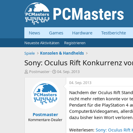
News
Games
Hardware
Testberichte
Neueste Aktivitäten
Registrieren
Spiele
Konsolen & Handhelds
Sony: Oculus Rift Konkurrenz von
E
E
Postmaster
04. Sep. 2013
r
r
s
s
04. Sep. 2013
t
t
Nachdem der Oculus Rift Stan
e
e
l
l
nicht mehr retten konnte vor t
l
l
Pendant für die PlayStation 4
e
t
Computer&Videogames, allerdin
Postmaster
r
a
dazu bisher kein Wort verloren
m
Kommentare-Dealer
Weiterlesen:
Sony: Oculus Rift