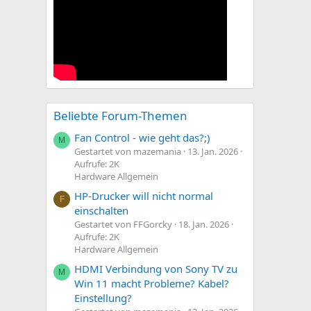
Beliebte Forum-Themen
Fan Control - wie geht das?;)
M
Gestartet von mazemania
13. Jan. 2026
Aufrufe: 2K
Hardware Allgemein
HP-Drucker will nicht normal
F
einschalten
Gestartet von FFGorcky
18. Jan. 2026
Aufrufe: 2K
Hardware Allgemein
HDMI Verbindung von Sony TV zu
M
Win 11 macht Probleme? Kabel?
Einstellung?